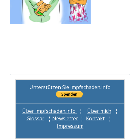
Unterstützen Sie impfschaden.info
Über impfschaden.info
¦
Über mich
¦
Glossar
¦
Newsletter
¦
Kontakt
¦
Impressum