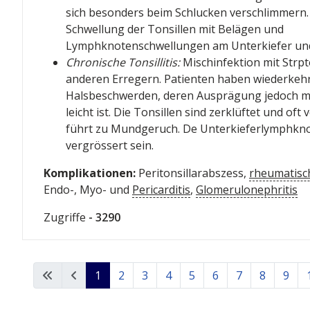
sich besonders beim Schlucken verschlimmern
Schwellung der Tonsillen mit Belägen und
Lymphknotenschwellungen am Unterkiefer un
Chronische Tonsillitis:
Mischinfektion mit Str
anderen Erregern. Patienten haben wiederkeh
Halsbeschwerden, deren Ausprägung jedoch m
leicht ist. Die Tonsillen sind zerklüftet und oft v
führt zu Mundgeruch. De Unterkieferlymphkn
vergrössert sein.
Komplikationen:
Peritonsillarabszess,
rheumatisc
Endo-, Myo- und
Pericarditis
,
Glomerulonephritis
Zugriffe
- 3290
1
2
3
4
5
6
7
8
9