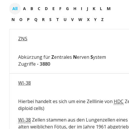
All
A
B
C
D
E
F
G
H
I
J
K
L
M
N
O
P
Q
R
S
T
U
V
W
X
Y
Z
ZNS
Abkürzung für
Z
entrales
N
erven
S
ystem
Zugriffe
- 3880
WI-38
Hierbei handelt es sich um eine Zelllinie von
HDC
Ze
diploid cells)
WI-38
Zellen stammen aus den Lungenzellen eines
alten weiblichen Fötus, der im Jahre 1961 abgetrie