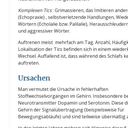
K
omplexen Tics
: Grimassieren, das Imitieren ander
(
Echopraxie
) , selbstverletzende Handlungen, Wie
Wörtern (Echolalie bzw. Palilalie), Herausschleude
und aggressiver Wörter.
Auftrenen meist mehrfach am Tag. Anzahl, Häufigke
Lokalisation der Tics befinden sich in einem wiede
Wechsel. Auffallend ist, dass während des Schlafs k
auftreten.
Ursachen
Man vermutet die Ursache in fehlerhaften
Stoffwechselvorgängen im Gehirn. Insbesondere betr
Neurotransmitter Dopamin und Serotonin. Diese d
Gehirn der Signalübertragung (beispielsweise für
Bewegungsabläufe) und sind teilweise übermäßig a
In den letzten Jahren mehren sich Hinweise darauf,