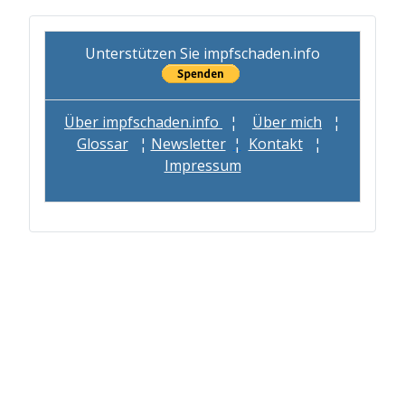
Unterstützen Sie impfschaden.info
Über impfschaden.info
¦
Über mich
¦
Glossar
¦
Newsletter
¦
Kontakt
¦
Impressum