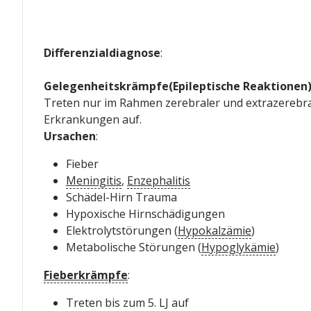
Differenzialdiagnose
:
Gelegenheitskrämpfe(Epileptische Reaktionen
Treten nur im Rahmen zerebraler und extrazerebra
Erkrankungen auf.
Ursachen
:
Fieber
Meningitis
,
Enzephalitis
Schädel-Hirn Trauma
Hypoxische Hirnschädigungen
Elektrolytstörungen (
Hypokalzämie
)
Metabolische Störungen (
Hypoglykämie
)
Fieberkrämpfe
:
Treten bis zum 5. LJ auf