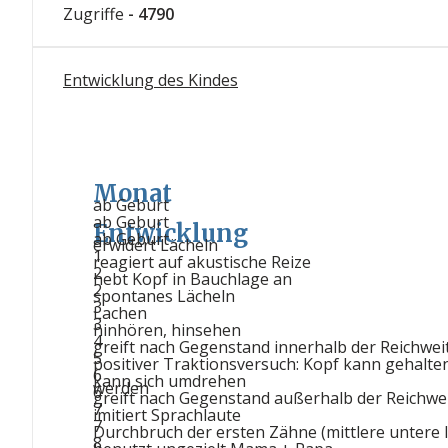
Zugriffe
- 4790
Entwicklung des Kindes
Monat
ab Geburt
ab Geburt
Entwicklung
ab Geburt
erwidert Lächeln
1
reagiert auf akustische Reize
2
hebt Kopf in Bauchlage an
2
spontanes Lächeln
3
Lachen
3
hinhören, hinsehen
4
greift nach Gegenstand innerhalb der Reichwei
5
positiver Traktionsversuch: Kopf kann gehalte
6
kann sich umdrehen
werden
6
greift nach Gegenstand außerhalb der Reichwe
7
imitiert Sprachlaute
7
Durchbruch der ersten Zähne (mittlere untere In
8