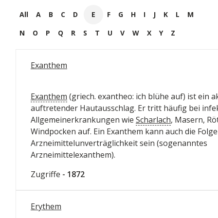
All
A
B
C
D
E
F
G
H
I
J
K
L
M
N
O
P
Q
R
S
T
U
V
W
X
Y
Z
Exanthem
Exanthem
(griech. exantheo: ich blühe auf) ist ein a
auftretender Hautausschlag. Er tritt häufig bei inf
Allgemeinerkrankungen wie
Scharlach
, Masern, Rö
Windpocken auf. Ein Exanthem kann auch die Folge
Arzneimittelunverträglichkeit sein (sogenanntes
Arzneimittelexanthem).
Zugriffe
- 1872
Erythem