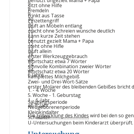
benutzt ungezielt Mama + Papa
9
sitzt ohne Hilfe
9
Fremdeln
9
trinkt aus Tasse
10
Pinzettengriff
10
läuft an Möbeln entlang
11
macht ohne Schreien wünsche deutlich
11
kann kurze Zeit stehen
12
benutzt gezielt Mama + Papa
12
steht ohne Hifle
13
läuft allein
18
erster Werkzeuggebrauch
24
Wortschatz etwa 7 Wörter
24
sinnvolle Kombination zweier Wörter
24
Wortschatz etwa 20 Wörter
6 Jahre
komplettes Milchgebiß
Zwei- und Drei-Wort-Sätze
erster Molarer des bleibenden Gebißes bricht 
1. - 4. Woche
5. Woche - 1. Geburstag
1. - 6. Jahr
Säuglingsperiode
ab 6. Jahr
Neugeborenenperiode
Kleinkindalter
Die
Entwicklung des Kindes
wird bei den so ge
Schulalter
U-Untersuchungen beim Kinderarzt überprüft.