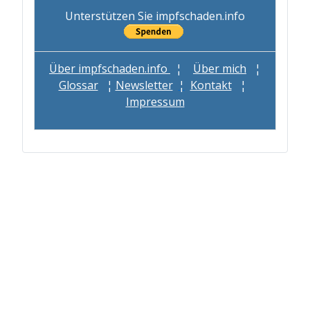
Unterstützen Sie impfschaden.info
Über impfschaden.info
¦
Über mich
¦
Glossar
¦
Newsletter
¦
Kontakt
¦
Impressum