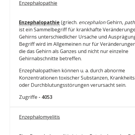
Enzephalopathie
Enzephalopathie
(griech.
encephalon
Gehirn,
path
ist ein Sammelbegriff für krankhafte Veränderung
Gehirns unterschiedlicher Ursache und Ausprägung
Begriff wird im Allgemeinen nur für Veränderunge
die das Gehirn als Ganzes und nicht nur einzelne
Gehirnabschnitte betreffen.
Enzephalopathien können u. a. durch abnorme
Konzentrationen toxischer Substanzen, Krankheit
oder Durchblutungsstörungen verursacht sein.
Zugriffe
- 4053
Enzephalomyelitis