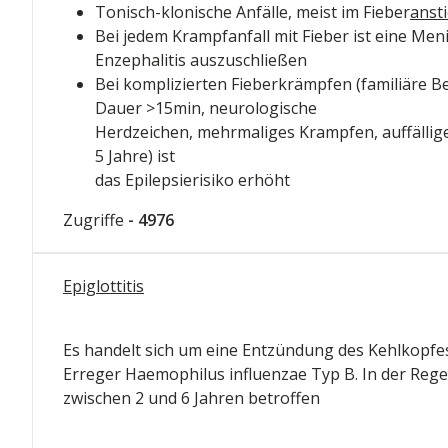
Tonisch-klonische Anfälle, meist im Fieber
anst
Bei jedem Krampfanfall mit Fieber ist eine Meni
Enzephalitis auszuschließen
Bei komplizierten Fieberkrämpfen (familiäre B
Dauer >15min, neurologische
Herdzeichen, mehrmaliges Krampfen, auffällig
5 Jahre) ist
das Epilepsierisiko erhöht
Zugriffe
- 4976
Epiglottitis
Es handelt sich um eine Entzündung des Kehlkopfe
Erreger Haemophilus influenzae Typ B. In der Regel
zwischen 2 und 6 Jahren betroffen