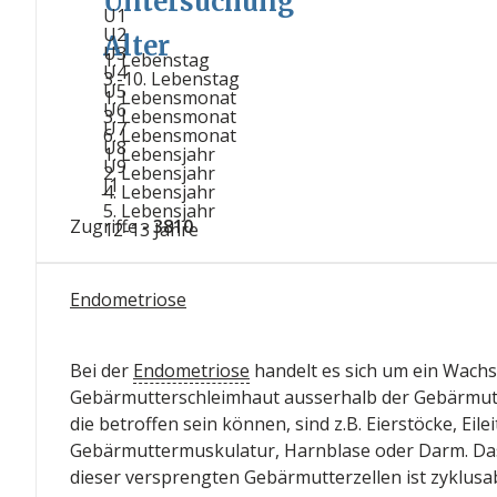
Untersuchung
U1
U2
Alter
U3
1. Lebenstag
U4
3.-10. Lebenstag
U5
1. Lebensmonat
U6
3. Lebensmonat
U7
6. Lebensmonat
U8
1. Lebensjahr
U9
2. Lebensjahr
J1
4. Lebensjahr
5. Lebensjahr
Zugriffe
- 3810
12-13 Jahre
Endometriose
Bei der
Endometriose
handelt es sich um ein Wach
Gebärmutterschleimhaut ausserhalb der Gebärmut
die betroffen sein können, sind z.B. Eierstöcke, Eilei
Gebärmuttermuskulatur, Harnblase oder Darm. D
dieser versprengten Gebärmutterzellen ist zyklusab