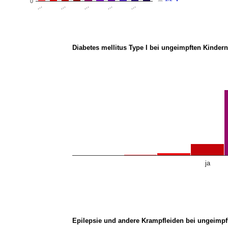
0
…
…
…
…
…
Diabetes mellitus Type I bei ungeimpften Kindern
ja
Epilepsie und andere Krampfleiden bei ungeimpf