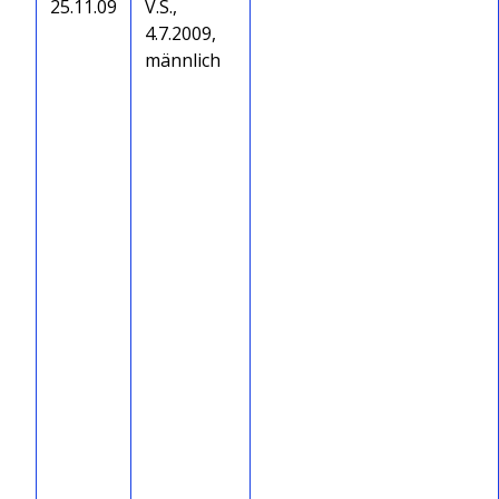
25.11.09
V.S.,
4.7.2009,
männlich