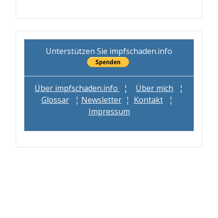
Unterstützen Sie impfschaden.info
Über impfschaden.info
¦
Über mich
¦
Glossar
¦
Newsletter
¦
Kontakt
¦
Impressum