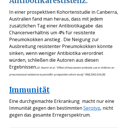
Antibotikarestistenz:
In einer prospektiven Kohortenstudie in Canberra,
Australien fand man heraus, dass mit jedem
zusätzlichen Tag einer Antibiotikagabe das
Chancenverhältnis um 4% für resistente
Pneumokokken anstieg . Die Neigung zur
Ausbreitung resistenter Pneumokokken könnte
sinken, wenn weniger Antibiotika verordnet
würden, schließen die Autoren aus diesen
Ergebnissen.
(D. Nasrin et al.: "Effect of beta lactam antibiotic use in children on
pneumococcal resistance to penicillin: prospective cohort study" BMJ 2002;324:28)
Immunität
Eine durchgemachte Erkrankung macht nur eine
Immunität gegen den bestimmten
Serotyp
, nicht
gegen das gesamte Erregerspektrum.