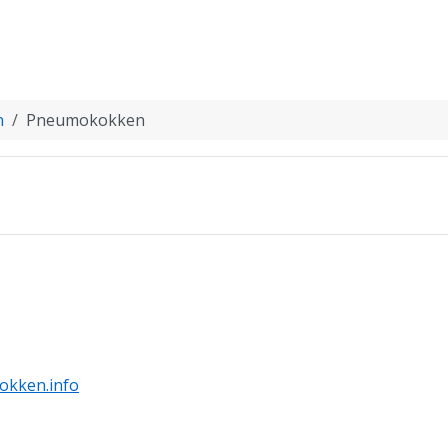
n
Pneumokokken
kken.info