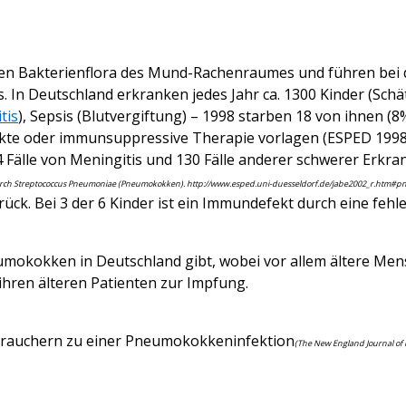
n Bakterienflora des Mund-Rachenraumes und führen bei d
 In Deutschland erkranken jedes Jahr ca. 1300 Kinder (Sc
tis
), Sepsis (Blutvergiftung) – 1998 starben 18 von ihnen 
kte oder immunsuppressive Therapie vorlagen (ESPED 1998)
14 Fälle von Meningitis und 130 Fälle anderer schwerer E
n durch Streptococcus Pneumoniae (Pneumokokken). http://www.esped.uni-duesseldorf.de/jabe2002_r.htm#
ück. Bei 3 der 6 Kinder ist ein Immundefekt durch eine fehl
umokokken in Deutschland gibt, wobei vor allem ältere Mensc
 ihren älteren Patienten zur Impfung.
htrauchern zu einer Pneumokokkeninfektion
(The New England Journal of Me