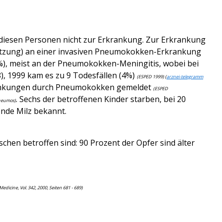
iesen Personen nicht zur Erkrankung. Zur Erkrankung
hätzung) an einer invasiven Pneumokokken-Erkrankung
(8%), meist an der Pneumokokken-Meningitis, wobei bei
, 1999 kam es zu 9 Todesfällen (4%)
(ESPED 1999) (
arznei-telegramm
rkrankungen durch Pneumokokken gemeldet
(ESPED
. Sechs der betroffenen Kinder starben, bei 20
pneumos)
ende Milz bekannt.
hen betroffen sind: 90 Prozent der Opfer sind älter
dicine, Vol. 342, 2000, Seiten 681 - 689)