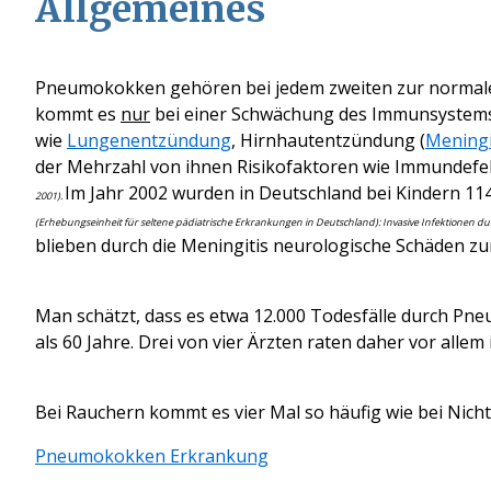
Allgemeines
Pneumokokken gehören bei jedem zweiten zur normale
kommt es
nur
bei einer Schwächung des Immunsystems.
wie
Lungenentzündung
, Hirnhautentzündung (
Meningi
der Mehrzahl von ihnen Risikofaktoren wie Immundefe
Im Jahr 2002 wurden in Deutschland bei Kindern 1
2001).
(Erhebungseinheit für seltene pädiatrische Erkrankungen in Deutschland): Invasive Infektione
blieben durch die Meningitis neurologische Schäden zur
Man schätzt, dass es etwa 12.000 Todesfälle durch Pne
als 60 Jahre. Drei von vier Ärzten raten daher vor allem
Bei Rauchern kommt es vier Mal so häufig wie bei Nic
Pneumokokken Erkrankung