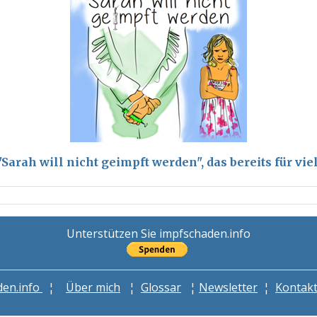
arah will nicht geimpft werden", das bereits für vi
Unterstützen Sie impfschaden.info
den.info
¦
Über mich
¦
Glossar
¦
Newsletter
¦
Kontak