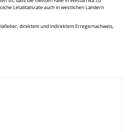
en ist, dass die meisten Fälle in Westafrika zu
lche Letalitätsrate auch in westlichen Ländern
olafieber, direktem und indirektem Erregernachweis,