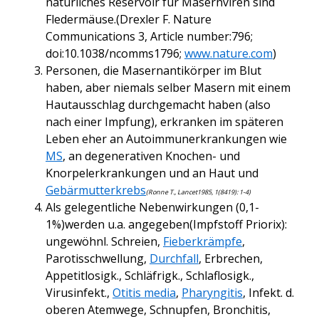
natürliches Reservoir für Masernviren sind
Fledermäuse.(Drexler F. Nature
Communications 3, Article number:796;
doi:10.1038/ncomms1796;
www.nature.com
)
Personen, die Masernantikörper im Blut
haben, aber niemals selber Masern mit einem
Hautausschlag durchgemacht haben (also
nach einer Impfung), erkranken im späteren
Leben eher an Autoimmunerkrankungen wie
MS
, an degenerativen Knochen- und
Knorpelerkrankungen und an Haut und
Gebärmutterkrebs
(Ronne T., Lancet1985, 1(8419): 1-4)
Als gelegentliche Nebenwirkungen (0,1-
1%)werden u.a. angegeben(Impfstoff Priorix):
ungewöhnl. Schreien,
Fieberkrämpfe
,
Parotisschwellung,
Durchfall
, Erbrechen,
Appetitlosigk., Schläfrigk., Schlaflosigk.,
Virusinfekt.,
Otitis media
,
Pharyngitis
, Infekt. d.
oberen Atemwege, Schnupfen, Bronchitis,