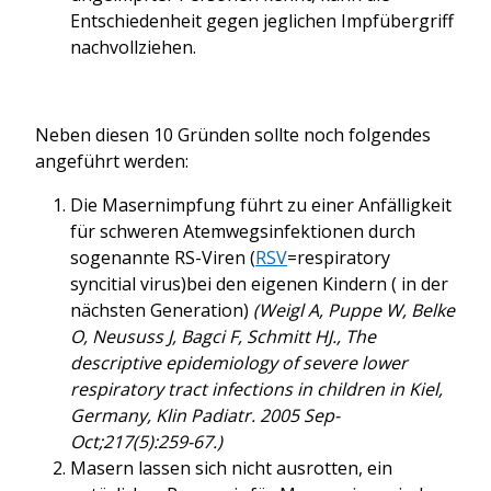
Entschiedenheit gegen jeglichen Impfübergriff
nachvollziehen.
Neben diesen 10 Gründen sollte noch folgendes
angeführt werden:
Die Masernimpfung führt zu einer Anfälligkeit
für schweren Atemwegsinfektionen durch
sogenannte RS-Viren (
RSV
=respiratory
syncitial virus)bei den eigenen Kindern ( in der
nächsten Generation)
(Weigl A, Puppe W, Belke
O, Neususs J, Bagci F, Schmitt HJ., The
descriptive epidemiology of severe lower
respiratory tract infections in children in Kiel,
Germany,
Klin Padiatr. 2005 Sep-
Oct;217(5):259-67.)
Masern lassen sich nicht ausrotten, ein