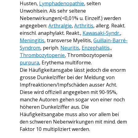
Husten,
Lymphadenopathie
, selten
Unwohlsein. Als sehr seltene
Nebenwirkungen(<0,01% u. Einzelf.) werden
angegeben:
Arthralgie
,
Arthritis
, allerg. Reakt.
einschl. anaphylakt. Reakt.,
Kawasaki-Syndr.
,
Meningitis
, transverse Myelitis,
Guillain-Barré-
Syndrom
, periph.
Neuritis
,
Enzephalitis
.
,
Thrombozytopenie
, Thrombozytopenia
purpura
,
Erythema
multiforme.
Die Häufigkeitansgabe lässt jedoch die enorm
grosse Dunkelziffer bei der Meldung von
Impfreaktionen/Impfschäden ausser Acht.
Diese wird offiziell angegeben mit 90-95%,
manche Autoren gehen sogar von einer noch
höheren Dunkelziffer aus. Die
Häufigkeitsangabe muss also vor allem bei
den schweren Nebenwirkungen mit mind. dem
Faktor 10 multipliziert werden.