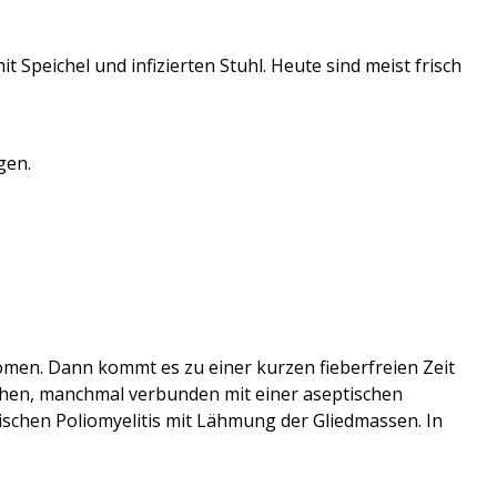
t Speichel und infizierten Stuhl.
Heute sind m
eist
f
risch
gen.
men. Dann kommt es zu einer kurzen fieberfreien Zeit
hen, manchmal verbunden mit einer aseptischen
pischen Poliomy
e
litis mit Lähmung der Gliedmassen. In