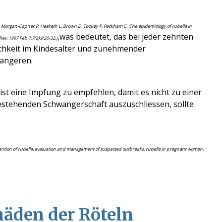
J, Morgan-Capner P, Hesketh L, Brown D, Tookey P, Peckham C. :The epidemiology of rubella in
,was bedeutet, das bei jeder zehnten
v. 1997 Feb 7;7(2):R26-32.)
chkeit im Kindesalter und zunehmender
wangeren.
ist eine Impfung zu empfehlen, damit es nicht zu einer
stehenden Schwangerschaft auszuschliessen, sollte
ention of rubella: evaluation and management of suspected outbreaks, rubella in pregnant women,
äden der Röteln