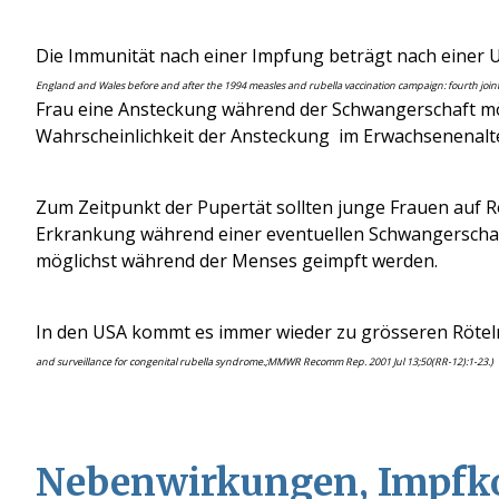
Die Immunität nach einer Impfung beträgt
nach einer 
England and Wales before and after the 1994 measles and rubella vaccination campaign: fourth joi
Frau eine Ansteckung während der Schwangerschaft mö
Wahrscheinlichkeit der Ansteckung im Erwachsenenal
Zum Zeitpunkt der Pupertät sollten junge Frauen auf 
Erkrankung während einer eventuellen Schwangerschaft
möglichst während der Menses geimpft werden.
In den US
A
kommt es immer wieder zu grösseren Rötel
and surveillance for congenital rubella syndrome.;MMWR Recomm Rep. 2001 Jul 13;50(RR-12):1-23.)
Nebenwirkungen, Impfko