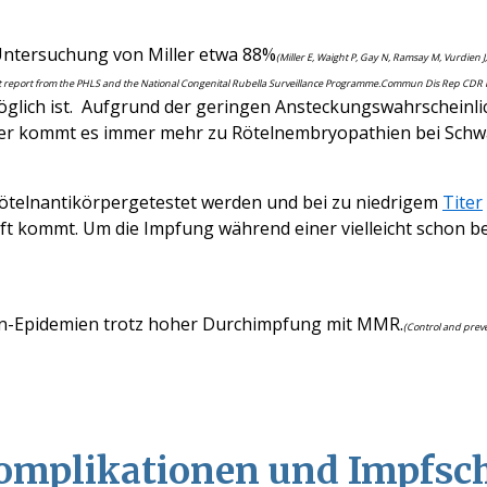
Untersuchung von Miller
etwa 88%
(Miller E, Waight P, Gay N, Ramsay M, Vurdien 
nt report from the PHLS and the National Congenital Rubella Surveillance Programme.Commun Dis Rep CDR Re
glich ist. Aufgrund der geringen Ansteckungswahrscheinli
ter kommt es immer mehr zu Rötelnembryopathien bei Sch
Rötelnantikörpergetestet werden und bei zu niedrigem
Titer
 kommt. Um die Impfung während einer vielleicht schon be
n-Epidemien trotz hoher Durchimpfung mit MMR.
(Control and prev
mplikationen und Impfsch