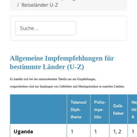
Reiseländer U-Z
Suchen
Allgemeine Impfempfehlungen für
bestimmte Länder (U-Z)
Es handelt sich bei der untenstehenden Tabelle nur um Empfehlungen,
vorgeschrieben sind nur Impfungen von Gelbfieber und Meningokokken in manchen Ländern.
Tetanus/
Polio-
He
Gelb-
Diph-
mye-
tit
fieber
therie
litis
A
Uganda
1
1
1, 2
1