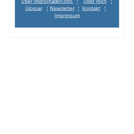
Über impfschaden.info
¦
Über mich
¦
Glossar
¦
Newsletter
¦
Kontakt
¦
Impressum