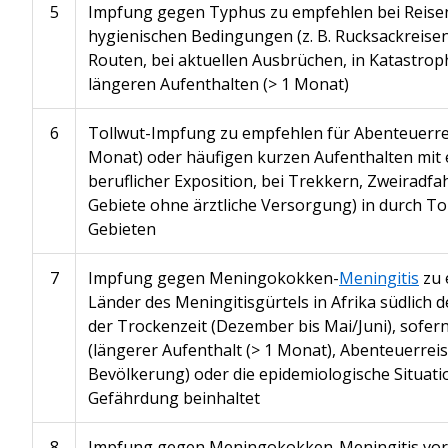
5
Impfung gegen Typhus zu empfehlen bei Reisen
hygienischen Bedingungen (z. B. Rucksackreise
Routen, bei aktuellen Ausbrüchen, in Katastrop
längeren Aufenthalten (> 1 Monat)
6
Tollwut-Impfung zu empfehlen für Abenteuerrei
Monat) oder häufigen kurzen Aufenthalten mit e
beruflicher Exposition, bei Trekkern, Zweiradfa
Gebiete ohne ärztliche Versorgung) in durch To
Gebieten
7
Impfung gegen Meningokokken-
Meningitis
zu 
Länder des Meningitisgürtels in Afrika südlich 
der Trockenzeit (Dezember bis Mai/Juni), sofern
(längerer Aufenthalt (> 1 Monat), Abenteuerrei
Bevölkerung) oder die epidemiologische Situati
Gefährdung beinhaltet
8
Impfung gegen Meningokokken-Meningitis vorg