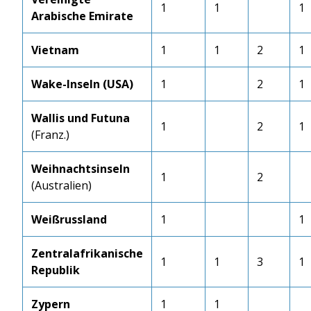
1
1
1
Arabische Emirate
Vietnam
1
1
2
1
Wake-Inseln (USA)
1
2
1
Wallis und Futuna
1
2
1
(Franz.)
Weihnachtsinseln
1
2
(Australien)
Weißrussland
1
1
Zentralafrikanische
1
1
3
1
Republik
Zypern
1
1