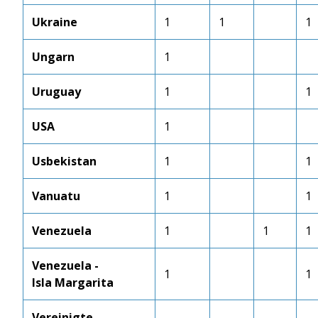
Ukraine
1
1
1
Ungarn
1
Uruguay
1
1
USA
1
Usbekistan
1
1
Vanuatu
1
1
Venezuela
1
1
1
Venezuela -
1
1
Isla Margarita
Vereinigte