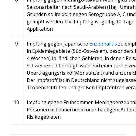
Saisonarbeiter nach Saudi-Arabien (Hajj, Umrah
Gründen sollte dort gegen Serogruppe A, C un
geimpft werden. Die Impfung ist gültig 10 Tage 
Applikation
9
Impfung gegen Japanische
Enzephalitis
zu empf
in Epidemiegebiete (Süd-Ost-Asien), besonders 
4 Wochen) in ländlichen Gebieten, in denen Rei
Schweinezucht erfolgt, während einer Jahresze
Übertragungsrisiko (Monsunzeit) und unzurei
Der Impfstoff ist in Deutschland nicht zugelasse
Tropeninstituten und großen Impfzentren vera
10
Impfung gegen Frühsommer-Meningoenzephalit
Personen mit dauerndem oder häufigem Aufenth
Risikogebieten