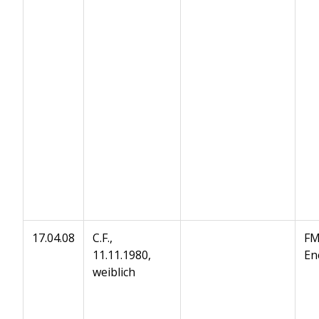
17.04.08
C.F.,
FM
11.11.1980,
En
weiblich