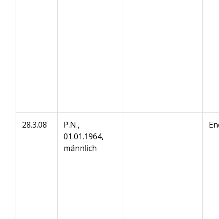
28.3.08
P.N.,
En
01.01.1964,
männlich