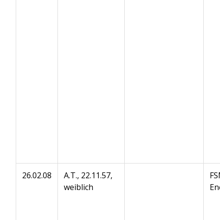
26.02.08
A.T., 22.11.57,
FS
weiblich
En