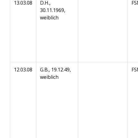
13.03.08
D.H.,
FS
30.11.1969,
weiblich
12.03.08
G.B., 19.12.49,
FS
weiblich