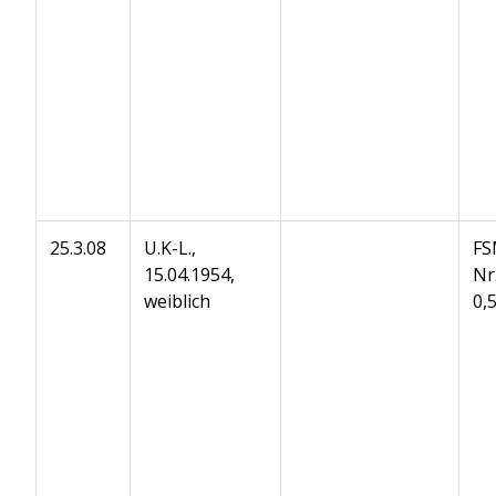
25.3.08
U.K-L.,
FS
15.04.1954,
Nr
weiblich
0,