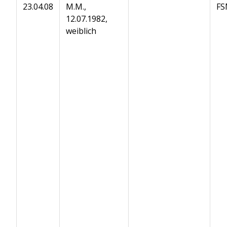
23.04.08
M.M.,
FS
12.07.1982,
weiblich