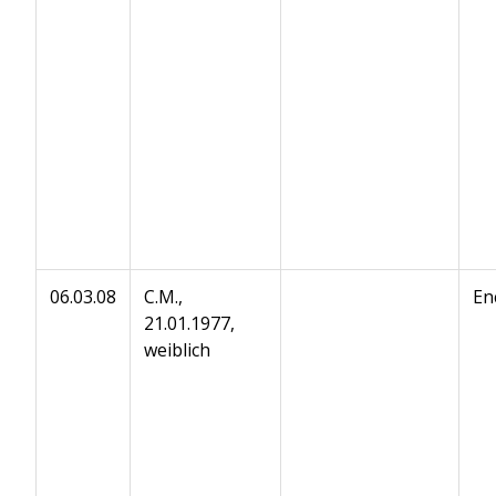
06.03.08
C.M.,
En
21.01.1977,
weiblich