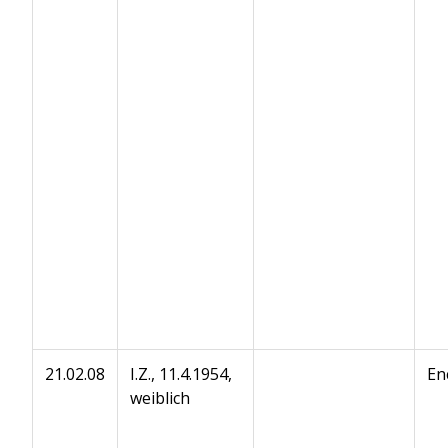
21.02.08
I.Z., 11.4.1954,
En
weiblich