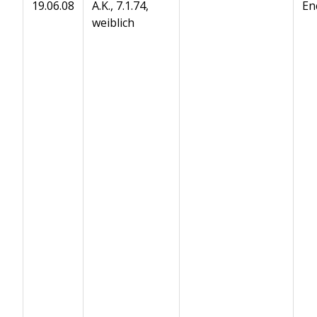
19.06.08
A.K., 7.1.74,
En
weiblich