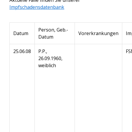
Impfschadensdatenbank
Person, Geb.-
Datum
Vorerkrankungen
Im
Datum
25.06.08
P.P.,
FS
26.09.1960,
weiblich