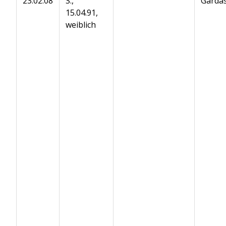
23.02.08
S.,
Gardas
15.04.91,
weiblich