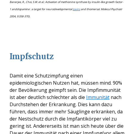
Banerjee, R., Choi, S.W. et al.: Activation of methionine synthase by insulin-like growth factor-
1 anddopamine : a target for neurodevelopmental
toxins
and thiomersal. Molecul Psychiatr
2004, 9:358-370).
Impfschutz
Damit eine Schutzimpfung einen
epidemiologischen Nutzen hat, müssen mind. 90%
der Bevölkerung geimpft sein. Die Impfimmunität
ist aber deutlich schlechter als die
Immunität
nach
Durchstehen der Erkrankung. Dies kann dazu
führen, dass immer mehr Säuglinge erkranken, da
der Nestschutz durch die Impfantikörper viel zu
gering ist. Andererseits ist man sich heute über die
Dauer der Immunität nach einer Impfung(vor allem