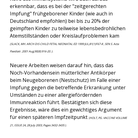
erkennbar, dass es bei der "zeitgerechten
Impfung" frühgeborener Kinder (wie auch in
Deutschland empfohlen) bei bis zu 20% der
geimpften Kinder zu teilweise lebensbedrohlichen
Atemstillständen oder Kreislaufproblemen kam
(SLACK, MH. ARCH DIS CHILD FETAL NEONATAL ED 1999 JUL;81(1)F67-8 , SEN S. Acta
Paediatr. 2001 Aug;90(8):916-20. ).
Neuere Arbeiten weisen darauf hin, dass das
Noch-Vorhandensein mütterlicher Antikörper
beim Neugeborenen (Nestschutz) im Falle einer
Impfung gegen die betreffende Erkrankung unter
Umständen zu einer allergiefördernden
Immunreaktion führt. Bestätigten sich diese
Ergebnisse, wäre dies ein gewichtiges Argument
für einen späteren Impfzeitpunkt
(HOLT, PG. VACCINE VOLUME
21, ISSUE 24, 28 July 2003, Pages 3432-3435 ).