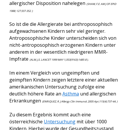
allergischer Disposition nahelegen
(SHAW, F.E. AM J OF EPID
1988; 127:337-352. )
So ist die die Allergierate bei anthroposophisch
aufgewachsenen Kindern sehr viel geringer.
Antroposophische Kinder unterscheiden sich von
nicht-antroposophisch erzogenen Kindern unter
anderem in der wesentlich niedrigeren MMR-
Impfrate
(ALM, J.S. LANCET 1999 MAY 1;353(9163):1485-8 ).
Im einem Vergleich von ungeimpften und
geimpften Kindern zeigen letztere einer aktuellen
amerikanischen Untersuchung zufolge eine
deutlich höhere Rate an
Asthma
und allergischen
Erkrankungen
(ENRIQUEZ, R. J Allergy Clin Immunol. 2005 Apr;115(4):737-44. )
Zu diesem Ergebnis kommt auch eine
österreichische
Untersuchung
mit über 1000
Kindern. Hierbei wurde der Gesundheitszustand