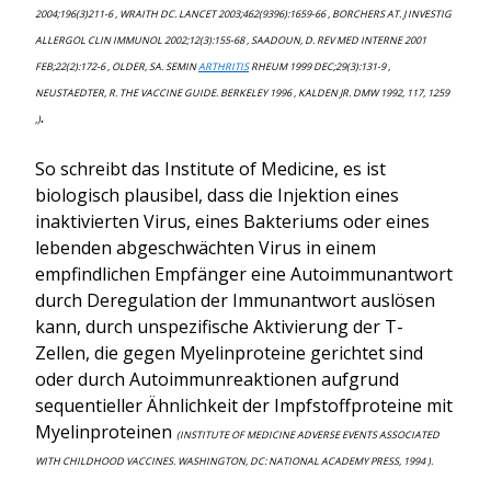
2004;196(3)211-6 , WRAITH DC. LANCET 2003;462(9396):1659-66 , BORCHERS AT. J INVESTIG
ALLERGOL CLIN IMMUNOL 2002;12(3):155-68 , SAADOUN, D. REV MED INTERNE 2001
FEB;22(2):172-6 , OLDER, SA. SEMIN
ARTHRITIS
RHEUM 1999 DEC;29(3):131-9 ,
NEUSTAEDTER, R. THE VACCINE GUIDE. BERKELEY 1996 , KALDEN JR. DMW 1992, 117, 1259
.
,)
So schreibt das Institute of Medicine, es ist
biologisch plausibel, dass die Injektion eines
inaktivierten Virus, eines Bakteriums oder eines
lebenden abgeschwächten Virus in einem
empfindlichen Empfänger eine Autoimmunantwort
durch Deregulation der Immunantwort auslösen
kann, durch unspezifische Aktivierung der T-
Zellen, die gegen Myelinproteine gerichtet sind
oder durch Autoimmunreaktionen aufgrund
sequentieller Ähnlichkeit der Impfstoffproteine mit
Myelinproteinen
(INSTITUTE OF MEDICINE ADVERSE EVENTS ASSOCIATED
WITH CHILDHOOD VACCINES. WASHINGTON, DC: NATIONAL ACADEMY PRESS, 1994 ).