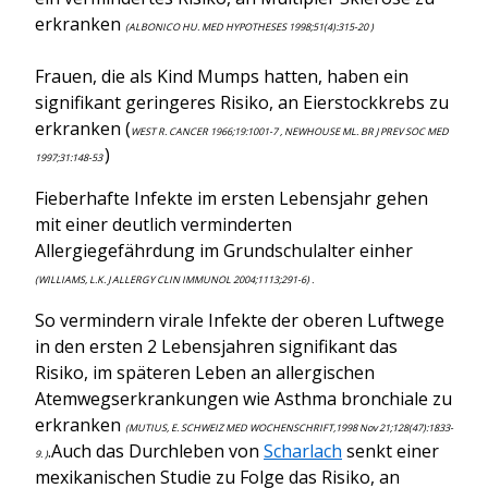
erkranken
(ALBONICO HU. MED HYPOTHESES 1998;51(4):315-20 )
Frauen, die als Kind Mumps hatten, haben ein
signifikant geringeres Risiko, an Eierstockkrebs zu
erkranken (
WEST R. CANCER 1966;19:1001-7 , NEWHOUSE ML. BR J PREV SOC MED
)
1997;31:148-53
Fieberhafte Infekte im ersten Lebensjahr gehen
mit einer deutlich verminderten
Allergiegefährdung im Grundschulalter einher
(WILLIAMS, L.K. J ALLERGY CLIN IMMUNOL 2004;1113;291-6) .
So vermindern virale Infekte der oberen Luftwege
in den ersten 2 Lebensjahren signifikant das
Risiko, im späteren Leben an allergischen
Atemwegserkrankungen wie Asthma bronchiale zu
erkranken
(MUTIUS, E. SCHWEIZ MED WOCHENSCHRIFT,1998 Nov 21;128(47):1833-
.Auch das Durchleben von
Scharlach
senkt einer
9. )
mexikanischen Studie zu Folge das Risiko, an