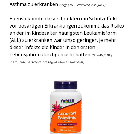
Asthma zu erkranken
(Vargas, MH. Respir Med. 2005 Jun 6 )
Ebenso konnte diesen Infekten ein Schutzeffekt
vor bösartigen Erkrankungen zukommt: das Risiko
an der im Kindesalter häufigsten Leukämieform
(ALL) zu erkranken war umso geringer, je mehr
dieser Infekte die Kinder in den ersten
Lebensjahren durchgemacht hatten
(GILHAM,C. BMJ,
.
doi:10.1136/bmj.38428.521042.8F (published 22 April 2005) )