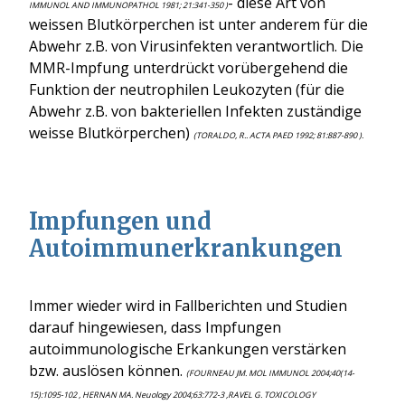
- diese Art von
IMMUNOL AND IMMUNOPATHOL 1981; 21:341-350 )
weissen Blutkörperchen ist unter anderem für die
Abwehr z.B. von Virusinfekten verantwortlich. Die
MMR-Impfung unterdrückt vorübergehend die
Funktion der neutrophilen Leukozyten (für die
Abwehr z.B. von bakteriellen Infekten zuständige
weisse Blutkörperchen)
(TORALDO, R.. ACTA PAED 1992; 81:887-890 ).
Impfungen und
Autoimmunerkrankungen
Immer wieder wird in Fallberichten und Studien
darauf hingewiesen, dass Impfungen
autoimmunologische Erkankungen verstärken
bzw. auslösen können.
(FOURNEAU JM. MOL IMMUNOL 2004;40(14-
15):1095-102 , HERNAN MA. Neuology 2004;63:772-3 ,RAVEL G. TOXICOLOGY