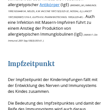
allergietypischer
Antikörper
(IgE)
(BREWER, J.M. J IMMUNOL
1999;163:6448-54 , NEUZIL, K.M. VACCINE 1997;15(5):525-32 , NOSSAL, G.J. LANCET
. Auch
1997;350(9087):1316-9 , GUPTA R.K. PHARM BIOTECHNOL 1995;6:229-48 )
eine Infektion mit Masern-Impfviren führt zu
einem Anstieg der Produktion von
allergietypischen Immunglobulinen (IgE)
(IMANI F. Clin
Immunol. 2001 Sep;100(3):355-61. ).
Impfzeitpunkt
Der Impfzeitpunkt der Kinderimpfungen fällt mit
der Entwicklung des Nerven und Immunsystems
des Kindes zusammen.
Die Bedeutung des Impfzeitpunktes und damit der
Reife des Immunsystems wird auch daraus