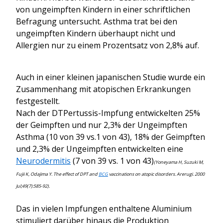
von ungeimpften Kindern in einer schriftlichen
Befragung untersucht. Asthma trat bei den
ungeimpften Kindern überhaupt nicht und
Allergien nur zu einem Prozentsatz von 2,8% auf.
Auch in einer kleinen japanischen Studie wurde ein
Zusammenhang mit atopischen Erkrankungen
festgestellt.
Nach der DTPertussis-Impfung entwickelten 25%
der Geimpften und nur 2,3% der Ungeimpften
Asthma (10 von 39 vs.1 von 43), 18% der Geimpften
und 2,3% der Ungeimpften entwickelten eine
Neurodermitis
(7 von 39 vs. 1 von 43)
(Yoneyama H, Suzuki M,
Fujii K, Odajima Y. The effect of DPT and
BCG
vaccinations on atopic disorders. Arerugi. 2000
Jul;49(7):585-92).
Das in vielen Impfungen enthaltene Aluminium
stimuliert darüber hinaus die Produktion