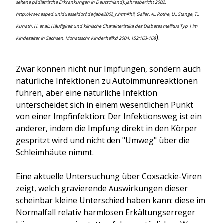
seltene pädiatrische Erkrankungen in Deutschland): Jahresbericht 2002.
http://www.esped.uniduesseldorf.de/jabe2002_r.htm#hii, Galler, A., Rothe, U., Stange, T.,
Kunath, H. et al.: Häufigkeit und klinische Charakteristika des Diabetes mellitus Typ 1 im
).
Kindesalter in Sachsen. Monatsschr Kinderheilkd 2004, 152:163-168
Zwar können nicht nur Impfungen, sondern auch
natürliche Infektionen zu Autoimmunreaktionen
führen, aber eine natürliche Infektion
unterscheidet sich in einem wesentlichen Punkt
von einer Impfinfektion: Der Infektionsweg ist ein
anderer, indem die Impfung direkt in den Körper
gespritzt wird und nicht den "Umweg" über die
Schleimhäute nimmt.
Eine aktuelle Untersuchung über Coxsackie-Viren
zeigt, welch gravierende Auswirkungen dieser
scheinbar kleine Unterschied haben kann: diese im
Normalfall relativ harmlosen Erkältungserreger