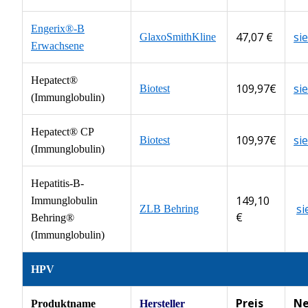
Engerix®-B
47,07 €
si
GlaxoSmithKline
Erwachsene
Hepatect®
109,97€
si
Biotest
(Immunglobulin)
Hepatect® CP
109,97€
si
Biotest
(Immunglobulin)
Hepatitis-B-
149,10
Immunglobulin
s
ZLB Behring
€
Behring®
(Immunglobulin)
HPV
Preis
Ne
Produktname
Hersteller