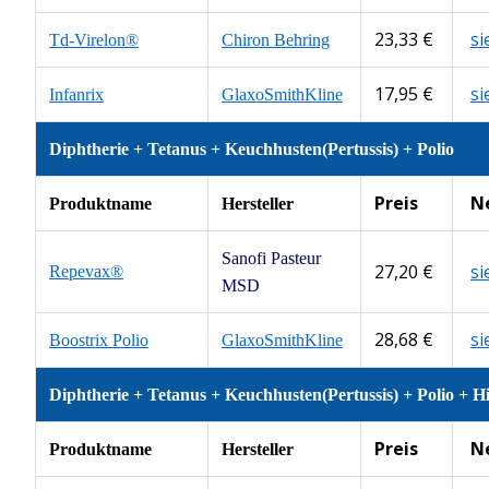
23,33 €
s
Td-Virelon®
Chiron Behring
17,95 €
s
Infanrix
GlaxoSmithKline
Diphtherie + Tetanus + Keuchhusten(Pertussis) + Polio
Preis
N
Produktname
Hersteller
Sanofi Pasteur
27,20 €
s
Repevax®
MSD
28,68 €
s
Boostrix Polio
GlaxoSmithKline
Diphtherie + Tetanus + Keuchhusten(Pertussis) + Polio + H
Preis
N
Produktname
Hersteller