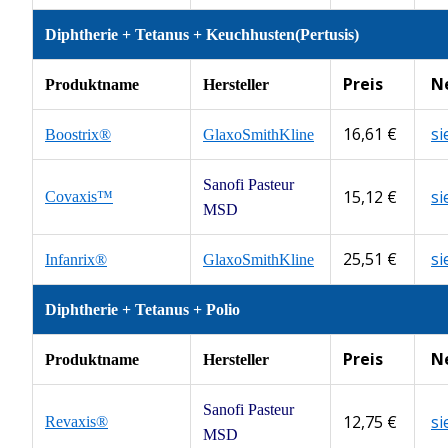
Diphtherie + Tetanus + Keuchhusten(Pertusis)
Preis
N
Produktname
Hersteller
16,61 €
s
Boostrix®
GlaxoSmithKline
Sanofi Pasteur
15,12 €
s
Covaxis™
MSD
25,51 €
s
Infanrix®
GlaxoSmithKline
Diphtherie + Tetanus + Polio
Preis
N
Produktname
Hersteller
Sanofi Pasteur
12,75 €
s
Revaxis®
MSD