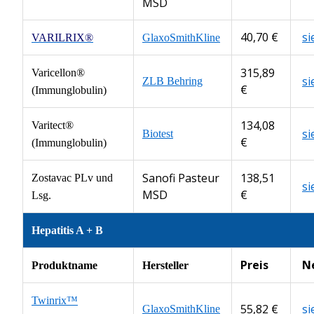
MSD
40,70 €
s
VARILRIX®
GlaxoSmithKline
315,89
Varicellon®
s
ZLB Behring
€
(Immunglobulin)
134,08
Varitect®
s
Biotest
€
(Immunglobulin)
Sanofi Pasteur
138,51
Zostavac PLv und
s
MSD
€
Lsg.
Hepatitis A + B
Preis
N
Produktname
Hersteller
Twinrix™
55,82 €
s
GlaxoSmithKline