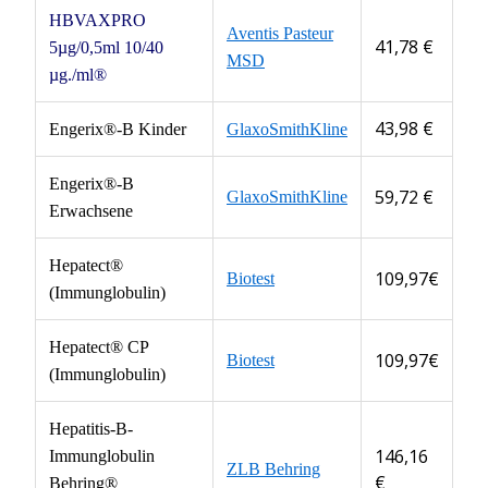
HBVAXPRO
Aventis Pasteur
41,78 €
5µg/0,5ml 10/40
MSD
µg./ml®
43,98 €
Engerix®-B Kinder
GlaxoSmithKline
Engerix®-B
59,72 €
GlaxoSmithKline
Erwachsene
Hepatect®
109,97€
Biotest
(Immunglobulin)
Hepatect® CP
109,97€
Biotest
(Immunglobulin)
Hepatitis-B-
146,16
Immunglobulin
ZLB Behring
€
Behring®