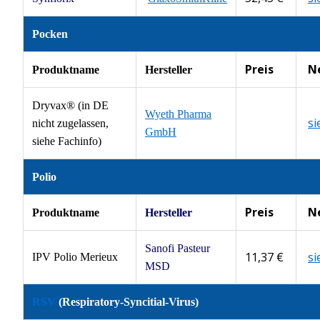
Pocken
Preis
N
Produktname
Hersteller
Dryvax® (in DE
Wyeth Pharma
s
nicht zugelassen,
GmbH
siehe Fachinfo)
Polio
Preis
N
Produktname
Hersteller
Sanofi Pasteur
11,37 €
s
IPV Polio Merieux
MSD
RSV
(Respiratory-Syncitial-Virus)