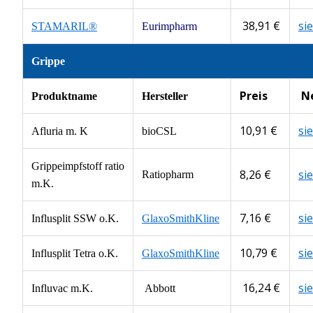
38,91 €
si
STAMARIL®
Eurimpharm
Grippe
Preis
N
Produktname
Hersteller
10,91 €
si
Afluria m. K
bioCSL
Grippeimpfstoff ratio
8,26 €
si
Ratiopharm
m.K.
7,16 €
si
Influsplit SSW o.K.
GlaxoSmithKline
10,79 €
si
Influsplit Tetra o.K.
GlaxoSmithKline
16,24 €
si
Influvac m.K.
Abbott