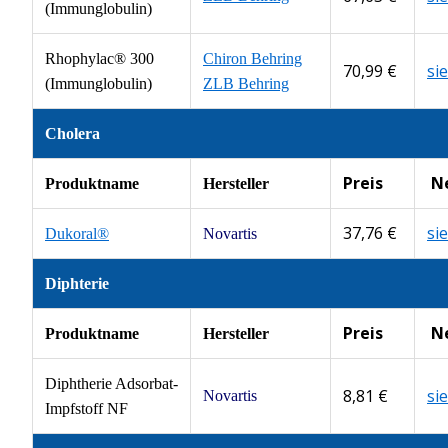
(Immunglobulin)
Rhophylac® 300
Chiron Behring
70,99 €
si
(Immunglobulin)
ZLB Behring
Cholera
Preis
N
Produktname
Hersteller
37,76 €
si
Dukoral®
Novartis
Diphterie
Preis
N
Produktname
Hersteller
Diphtherie Adsorbat-
8,81 €
si
Novartis
Impfstoff NF