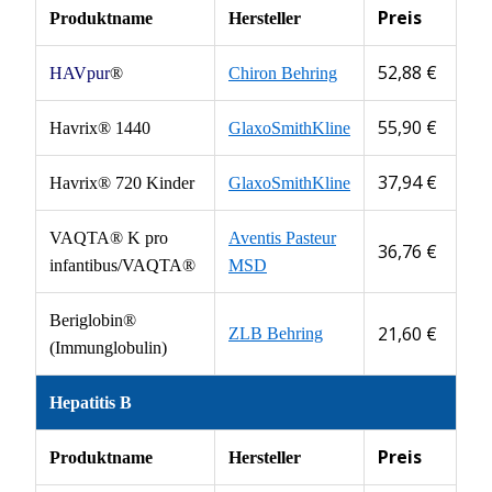
Preis
Produktname
Hersteller
52,88 €
HAVpur
®
Chiron Behring
55,90 €
Havrix® 1440
GlaxoSmithKline
37,94 €
Havrix® 720 Kinder
GlaxoSmithKline
VAQTA® K pro
Aventis Pasteur
36,76 €
infantibus/VAQTA®
MSD
Beriglobin®
21,60 €
ZLB Behring
(Immunglobulin)
Hepatitis B
Preis
Produktname
Hersteller