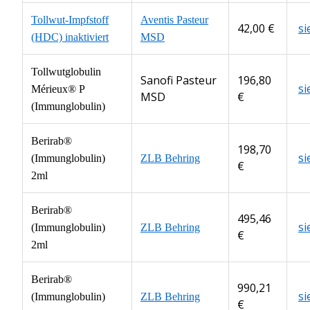
Tollwut-Impfstoff
Aventis Pasteur
42,00 €
s
(HDC) inaktiviert
MSD
Tollwutglobulin
Sanofi Pasteur
196,80
s
Mérieux® P
MSD
€
(Immunglobulin)
Berirab®
198,70
s
(Immunglobulin)
ZLB Behring
€
2ml
Berirab®
495,46
s
(Immunglobulin)
ZLB Behring
€
2ml
Berirab®
990,21
s
(Immunglobulin)
ZLB Behring
€