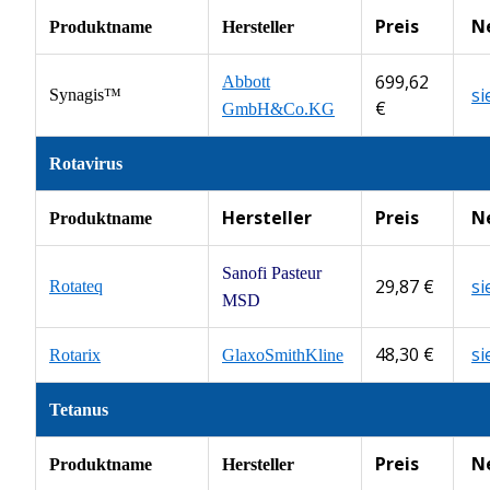
Preis
N
Produktname
Hersteller
699,62
Abbott
s
Synagis™
€
GmbH&Co.KG
Rotavirus
Hersteller
Preis
N
Produktname
Sanofi Pasteur
29,87 €
s
Rotateq
MSD
48,30 €
s
Rotarix
GlaxoSmithKline
Tetanus
Preis
N
Produktname
Hersteller