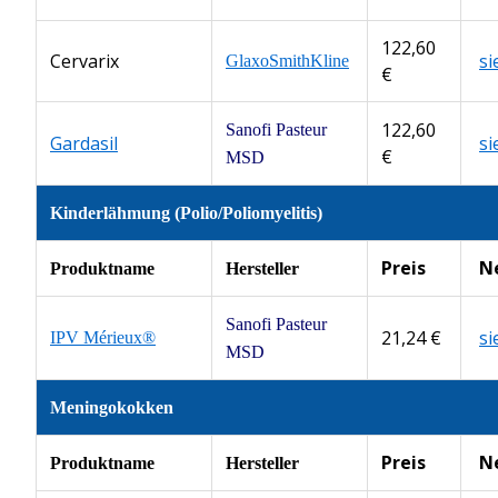
122,60
Cervarix
s
GlaxoSmithKline
€
122,60
Sanofi Pasteur
Gardasil
s
€
MSD
Kinderlähmung (Polio/Poliomyelitis)
Preis
N
Produktname
Hersteller
Sanofi Pasteur
21,24 €
s
IPV Mérieux®
MSD
Meningokokken
Preis
N
Produktname
Hersteller