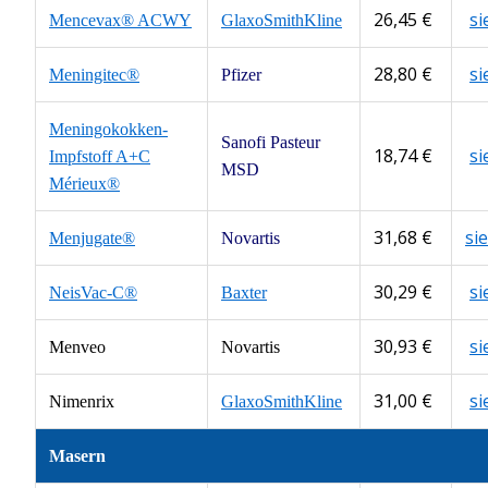
26,45 €
s
Mencevax® ACWY
GlaxoSmithKline
28,80 €
s
Meningitec®
Pfizer
Meningokokken-
Sanofi Pasteur
18,74 €
s
Impfstoff A+C
MSD
Mérieux®
31,68 €
si
Menjugate®
Novartis
30,29 €
s
NeisVac-C®
Baxter
30,93 €
s
Menveo
Novartis
31,00 €
s
Nimenrix
GlaxoSmithKline
Masern