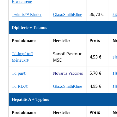
Erwachsene
36,70 €
s
Twinrix™ Kinder
GlaxoSmithKline
Diphterie + Tetanus
Preis
N
Produktname
Hersteller
Sanofi Pasteur
Td-Impfstoff
4,53 €
s
MSD
Mérieux®
5,70 €
s
Td-pur®
Novartis Vaccines
4,95 €
s
Td-RIX®
GlaxoSmithKline
Hepatitis A + Typhus
Preis
N
Produktname
Hersteller