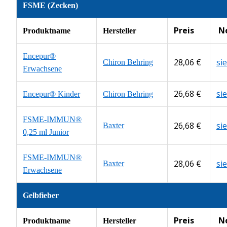
FSME (Zecken)
Preis
N
Produktname
Hersteller
Encepur®
28,06 €
si
Chiron Behring
Erwachsene
26,68 €
si
Encepur® Kinder
Chiron Behring
FSME-IMMUN®
26,68 €
si
Baxter
0,25 ml Junior
FSME-IMMUN®
28,06 €
si
Baxter
Erwachsene
Gelbfieber
Preis
N
Produktname
Hersteller