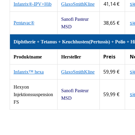
41,14 €
s
Infanrix®-IPV+Hib
GlaxoSmithKline
Sanofi Pasteur
38,65 €
s
Pentavac®
MSD
Diphtherie + Tetanus + Keuchhusten(Pertussis) + Polio + H
Preis
N
Produktname
Hersteller
59,99 €
s
Infanrix™ hexa
GlaxoSmithKline
Hexyon
Sanofi Pasteur
59,99 €
s
Injektionssuspension
MSD
FS