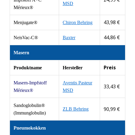
MSD
Mérieux®
43,98 €
Menjugate®
Chiron Behring
44,86 €
NeisVac-C®
Baxter
Masern
Preis
Produktname
Hersteller
Masern-Impfstoff
Aventis Pasteur
33,43 €
Mérieux®
MSD
Sandoglobulin®
90,99 €
ZLB Behring
(Immunglobulin)
Pneumokokken