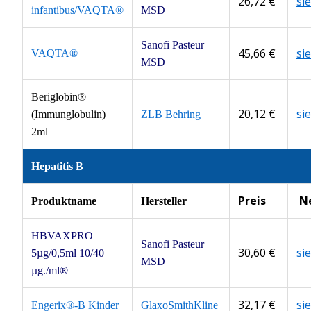
26,72 €
si
infantibus/VAQTA®
MSD
Sanofi Pasteur
45,66 €
si
VAQTA®
MSD
Beriglobin®
20,12 €
si
(Immunglobulin)
ZLB Behring
2ml
Hepatitis B
Preis
N
Produktname
Hersteller
HBVAXPRO
Sanofi Pasteur
30,60 €
si
5µg/0,5ml 10/40
MSD
µg./ml®
32,17 €
si
Engerix®-B Kinder
GlaxoSmithKline