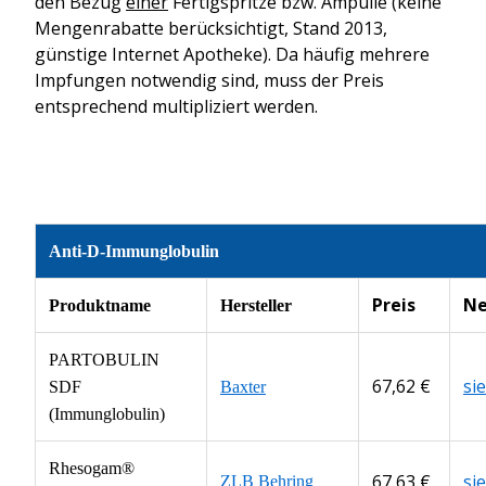
den Bezug
einer
Fertigspritze bzw. Ampulle (keine
Mengenrabatte berücksichtigt, Stand 2013,
günstige Internet Apotheke). Da häufig mehrere
Impfungen notwendig sind, muss der Preis
entsprechend multipliziert werden.
Anti-D-Immunglobulin
Preis
Ne
Produktname
Hersteller
PARTOBULIN
67,62 €
si
SDF
Baxter
(Immunglobulin)
Rhesogam®
67,63 €
si
ZLB Behring