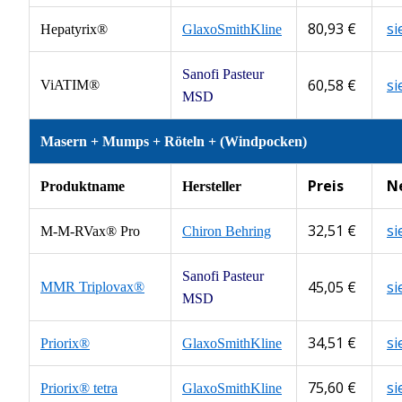
80,93 €
s
Hepatyrix®
GlaxoSmithKline
Sanofi Pasteur
60,58 €
s
ViATIM®
MSD
Masern + Mumps + Röteln + (Windpocken)
Preis
N
Produktname
Hersteller
32,51 €
s
M-M-RVax® Pro
Chiron Behring
Sanofi Pasteur
45,05 €
s
MMR Triplovax®
MSD
34,51 €
s
Priorix®
GlaxoSmithKline
75,60 €
s
Priorix®
tetra
GlaxoSmithKline