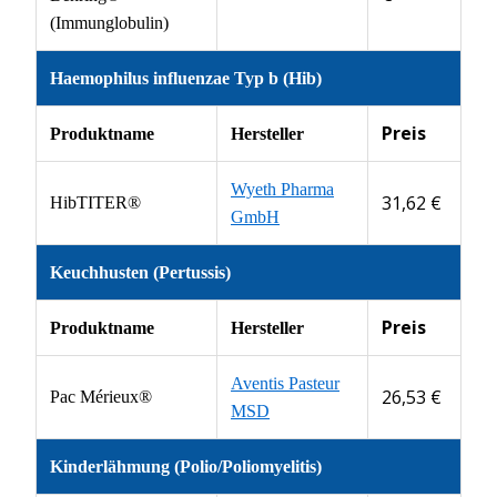
(Immunglobulin)
Haemophilus influenzae Typ b (Hib)
Preis
Produktname
Hersteller
Wyeth Pharma
31,62 €
HibTITER®
GmbH
Keuchhusten (Pertussis)
Preis
Produktname
Hersteller
Aventis Pasteur
26,53 €
Pac Mérieux®
MSD
Kinderlähmung (Polio/Poliomyelitis)