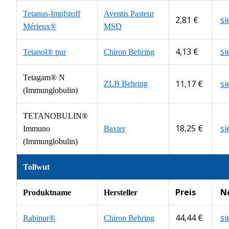
Tetanus-Impfstoff
Aventis Pasteur
2,81 €
s
Mérieux®
MSD
4,13 €
s
Tetanol® pur
Chiron Behring
Tetagam® N
11,17 €
s
ZLB Behring
(Immunglobulin)
TETANOBULIN®
18,25 €
s
Immuno
Baxter
(Immunglobulin)
Tollwut
Preis
N
Produktname
Hersteller
44,44 €
s
Rabipur®
Chiron Behring