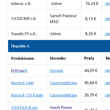
16,24 €
si
Influvac o.K.
Abbott
Sanofi Pasteur
8,13 €
si
VAXIGRIP o.K
MSD
8,26 €
si
Xanaflu FS o.K.
Abbott
Hepatitis A
Preis
N
Produktname
Hersteller
44,59 €
si
HAVpur
®
Novartis
45,68 €
si
Havrix® 1440
GlaxoSmithKline
26,79 €
si
Havrix® 720 Kinder
GlaxoSmithKline
VAQTA® K pro
Sanofi Pasteur