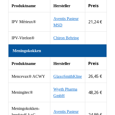
Preis
Produktname
Hersteller
Aventis Pasteur
21,24 €
IPV Mérieux®
MSD
IPV-Virelon®
Chiron Behring
Meningokokken
Preis
Produktname
Hersteller
26,45 €
Mencevax® ACWY
GlaxoSmithKline
Wyeth Pharma
48,26 €
Meningitec®
GmbH
Meningokokken-
Aventis Pasteur
24,99 €
Impfstoff A+C