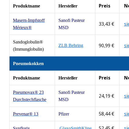
Preis
N
Produktname
Hersteller
Masern-Impfstoff
Sanofi Pasteur
33,43 €
s
Mérieux®
MSD
Sandoglobulin®
90,99 €
s
ZLB Behring
(Immunglobulin)
Pneumokokken
Preis
N
Produktname
Hersteller
Pneumovax® 23
Sanofi Pasteur
24,19 €
s
Durchstechflasche
MSD
58,44 €
s
Prevenar® 13
Pfizer
52,45 €
s
Synflorix
GlaxoSmithKline