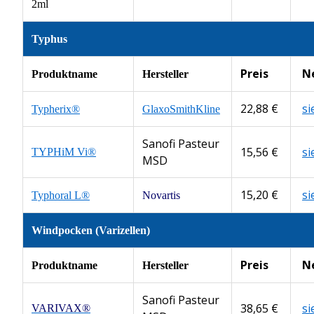
2ml
Typhus
Preis
N
Produktname
Hersteller
22,88 €
s
Typherix®
GlaxoSmithKline
Sanofi Pasteur
15,56 €
s
TYPHiM Vi®
MSD
15,20 €
s
Typhoral L®
Novartis
Windpocken
(Varizellen)
Preis
N
Produktname
Hersteller
Sanofi Pasteur
38,65 €
s
VARIVAX®