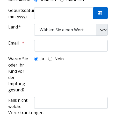
Geburtsdatum(dd-
mm-yyyy):
Kalende
Land:*
Email:
Waren Sie
Ja
Nein
oder Ihr
Kind vor
der
Impfung
gesund?
Falls nicht,
welche
Vorerkrankungen