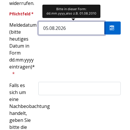
widerrufen.
Bitte in dieser Form:
dd.mm.yyyy,also z.B. 01.08.2010
Pflichtfeld *
Meldedatum
(bitte
Kalende
heutiges
Datum in
Form
dd.mm.yyyy
eintragen)*
Falls es
sich um
eine
Nachbeobachtung
handelt,
geben Sie
bitte die