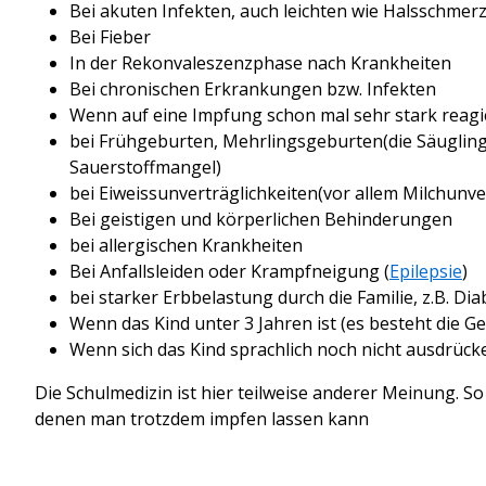
Bei akuten Infekten, auch leichten wie Halsschmer
Bei Fieber
In der Rekonvaleszenzphase nach Krankheiten
Bei chronischen Erkrankungen bzw. Infekten
Wenn auf eine Impfung schon mal sehr stark reagi
bei Frühgeburten, Mehrlingsgeburten(die Säuglinge
Sauerstoffmangel)
bei Eiweissunverträglichkeiten(vor allem Milchunver
Bei geistigen und körperlichen Behinderungen
bei allergischen Krankheiten
Bei Anfallsleiden oder Krampfneigung (
Epilepsie
)
bei starker Erbbelastung durch die Familie, z.B. Diab
Wenn das Kind unter 3 Jahren ist (es besteht die G
Wenn sich das Kind sprachlich noch nicht ausdrüc
Die Schulmedizin ist hier teilweise anderer Meinung. S
denen man trotzdem impfen lassen kann