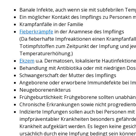
Banale Infekte, auch wenn sie mit subfebrilen Tem
Ein möglicher Kontakt des Impflings zu Personen 
Krampfanfälle in der Familie
Fieberkrämpfe
in der Anamnese des Impflings
(Da fieberhafte Impfreaktionen einen Krampfanfall
Totimpfstoffen zum Zeitpunkt der Impfung und jew
Temperaturerhöhung.)
Ekzem
u.a. Dermatosen, lokalisierte Hautinfektion
Behandlung mit Antibiotika oder mit niedrigen Do
Schwangerschaft der Mutter des Impflings
Angeborene oder erworbene Immundefekte bei Im
Neugeborenenikterus
Frühgeburtlichkeit: Frühgeborene sollten unabhä
Chronische Erkrankungen sowie nicht progredien
Indizierte Impfungen sollen auch bei Personen mi
impfpräventabler Krankheiten besonders gefährdet
Krankheit aufgeklärt werden. Es liegen keine gesi
ursächlich durch eine Impfung bedingt sein können