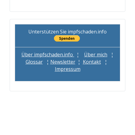
Unterstützen Sie impfschaden.info
Über impfschaden.info
¦
Über mich
¦
Glossar
¦
Newsletter
¦
Kontakt
¦
Impressum