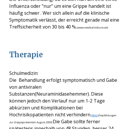
Influenza oder "nur" um eine Grippe handelt ist
häufig schwer .
Wer sich allein auf die klinische
Symptomatik verlässt, der erreicht gerade mal eine
Treffsicherheit von 30 bis 40 %.
(www.medical-tribune.de)
Therapie
Schulmedizin:
Die Behandlung erfolgt symptomatisch und Gabe
von antiviralen
Substanzen
(Neuraminidasehemmer)
. Diese
können jedoch den Verlauf nur um 1-2 Tage
abkürzen und Komplikationen bei
Hochrisikopatienten nicht verhindern.
(
BAG
:Empfehlungen
Die Gabe sollte ferner
zur Grippeprävention August 2000)
spätestens innerhalb von 48 Stunden, besser 24