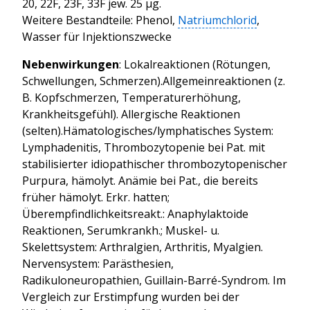
20, 22F, 23F, 33F jew. 25 μg.
Weitere Bestandteile: Phenol,
Natriumchlorid
,
Wasser für Injektionszwecke
Nebenwirkungen
: Lokalreaktionen (Rötungen,
Schwellungen, Schmerzen).Allgemeinreaktionen (z.
B. Kopfschmerzen, Temperaturerhöhung,
Krankheitsgefühl). Allergische Reaktionen
(selten).Hämatologisches/lymphatisches System:
Lymphadenitis, Thrombozytopenie bei Pat. mit
stabilisierter idiopathischer thrombozytopenischer
Purpura, hämolyt. Anämie bei Pat., die bereits
früher hämolyt. Erkr. hatten;
Überempfindlichkeitsreakt.: Anaphylaktoide
Reaktionen, Serumkrankh.; Muskel- u.
Skelettsystem: Arthralgien, Arthritis, Myalgien.
Nervensystem: Parästhesien,
Radikuloneuropathien, Guillain-Barré-Syndrom. Im
Vergleich zur Erstimpfung wurden bei der