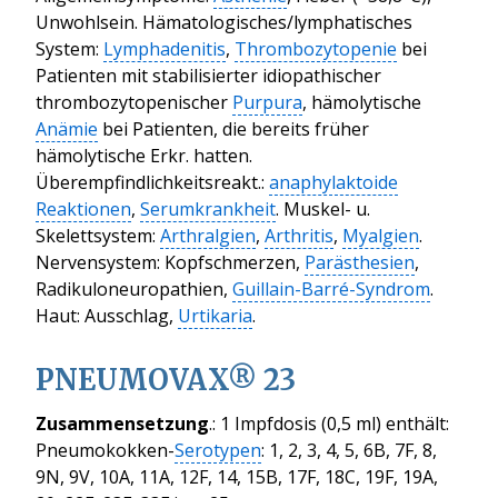
Unwohlsein. Hämatologisches/lymphatisches
System:
Lymphadenitis
,
Thrombozytopenie
bei
Patienten mit stabilisierter idiopathischer
thrombozytopenischer
Purpura
, hämolytische
Anämie
bei Patienten, die bereits früher
hämolytische Erkr. hatten.
Überempfindlichkeitsreakt.:
anaphylaktoide
Reaktionen
,
Serumkrankheit
. Muskel- u.
Skelettsystem:
Arthralgien
,
Arthritis
,
Myalgien
.
Nervensystem: Kopfschmerzen,
Parästhesien
,
Radikuloneuropathien,
Guillain-Barré-Syndrom
.
Haut: Ausschlag,
Urtikaria
.
PNEUMOVAX® 23
Zusammensetzung
.: 1 Impfdosis (0,5 ml) enthält:
Pneumokokken-
Serotypen
: 1, 2, 3, 4, 5, 6B, 7F, 8,
9N, 9V, 10A, 11A, 12F, 14, 15B, 17F, 18C, 19F, 19A,