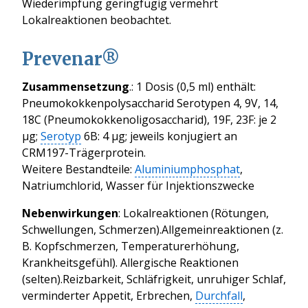
Wiederimpfung geringfügig vermehrt
Lokalreaktionen beobachtet.
Prevenar
®
Zusammensetzung
.: 1 Dosis (0,5 ml) enthält:
Pneumokokkenpolysaccharid Serotypen 4, 9V, 14,
18C (Pneumokokkenoligosaccharid), 19F, 23F: je 2
μg;
Serotyp
6B: 4 μg; jeweils konjugiert an
CRM197-Trägerprotein.
Weitere Bestandteile:
Aluminiumphosphat
,
Natriumchlorid, Wasser für Injektionszwecke
Nebenwirkungen
: Lokalreaktionen (Rötungen,
Schwellungen, Schmerzen).Allgemeinreaktionen (z.
B. Kopfschmerzen, Temperaturerhöhung,
Krankheitsgefühl). Allergische Reaktionen
(selten).Reizbarkeit, Schläfrigkeit, unruhiger Schlaf,
verminderter Appetit, Erbrechen,
Durchfall
,