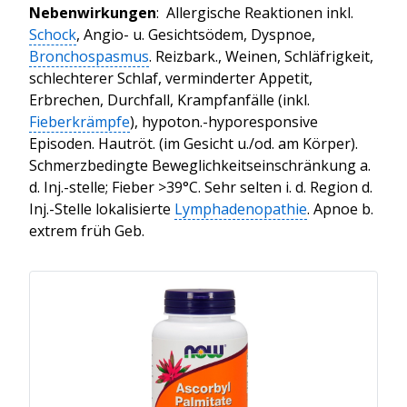
Nebenwirkungen
: Allergische Reaktionen inkl.
Schock
, Angio- u. Gesichtsödem, Dyspnoe,
Bronchospasmus
. Reizbark., Weinen, Schläfrigkeit,
schlechterer Schlaf, verminderter Appetit,
Erbrechen, Durchfall, Krampfanfälle (inkl.
Fieberkrämpfe
), hypoton.-hyporesponsive
Episoden. Hautröt. (im Gesicht u./od. am Körper).
Schmerzbedingte Beweglichkeitseinschränkung a.
d. Inj.-stelle; Fieber >39°C. Sehr selten i. d. Region d.
Inj.-Stelle lokalisierte
Lymphadenopathie
. Apnoe b.
extrem früh Geb.