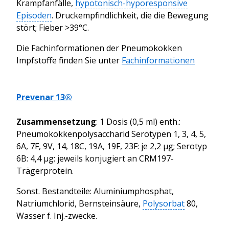
Krampfanfälle,
hypotonisch-hyporesponsive
Episoden
. Druckempfindlichkeit, die die Bewegung
stört; Fieber >39°C.
Die Fachinformationen der Pneumokokken
Impfstoffe finden Sie unter
Fachinformationen
Prevenar 13®
Zusammensetzung
: 1 Dosis (0,5 ml) enth.:
Pneumokokkenpolysaccharid Serotypen 1, 3, 4, 5,
6A, 7F, 9V, 14, 18C, 19A, 19F, 23F: je 2,2 μg; Serotyp
6B: 4,4 μg; jeweils konjugiert an CRM197-
Trägerprotein.
Sonst. Bestandteile: Aluminiumphosphat,
Natriumchlorid, Bernsteinsäure,
Polysorbat
80,
Wasser f. Inj.-zwecke.