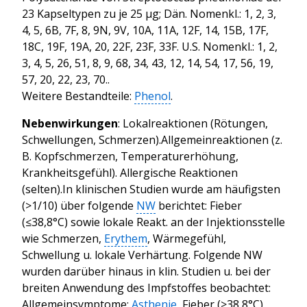
23 Kapseltypen zu je 25 μg; Dän. Nomenkl.: 1, 2, 3,
4, 5, 6B, 7F, 8, 9N, 9V, 10A, 11A, 12F, 14, 15B, 17F,
18C, 19F, 19A, 20, 22F, 23F, 33F. U.S. Nomenkl.: 1, 2,
3, 4, 5, 26, 51, 8, 9, 68, 34, 43, 12, 14, 54, 17, 56, 19,
57, 20, 22, 23, 70..
Weitere Bestandteile:
Phenol
.
Nebenwirkungen
: Lokalreaktionen (Rötungen,
Schwellungen, Schmerzen).Allgemeinreaktionen (z.
B. Kopfschmerzen, Temperaturerhöhung,
Krankheitsgefühl). Allergische Reaktionen
(selten).In klinischen Studien wurde am häufigsten
(>1/10) über folgende
NW
berichtet: Fieber
(≤38,8°C) sowie lokale Reakt. an der Injektionsstelle
wie Schmerzen,
Erythem
, Wärmegefühl,
Schwellung u. lokale Verhärtung. Folgende NW
wurden darüber hinaus in klin. Studien u. bei der
breiten Anwendung des Impfstoffes beobachtet:
Allgemeinsymptome:
Asthenie
, Fieber (>38,8°C),