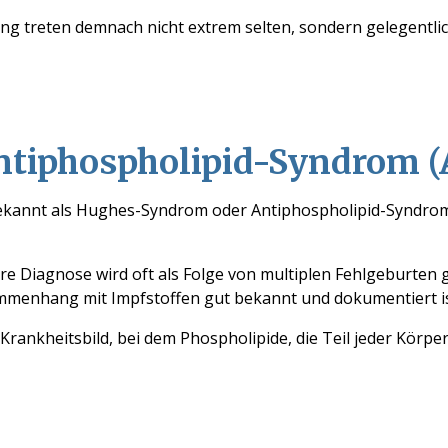
 treten demnach nicht extrem selten, sondern gelegentlic
ntiphospholipid-Syndrom
(
bekannt
als
Hughes
-Syndrom oder
Antiphospholipid-Syndro
hre
Diagnose wird
oft als Folge
von multiplen Fehlgeburten g
sammenhang mit Impfstoffen
gut bekannt und dokumentiert
i
Krankheitsbild, bei dem
Phospholipide, die Teil jeder Kör