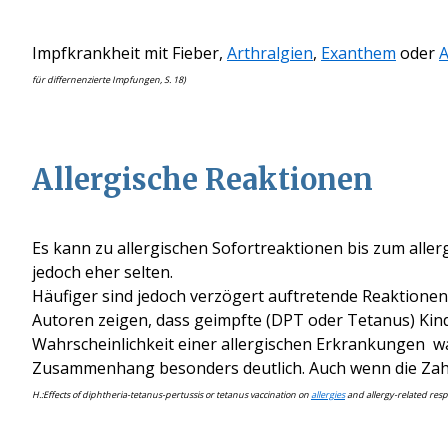
Impfkrankheit mit Fieber,
Arthralgien
,
Exanthem
oder
A
für differnenzierte Impfungen, S. 18)
Allergische Reaktionen
Es kann zu allergischen Sofortreaktionen bis zum alle
jedoch eher selten.
Häufiger sind jedoch verzögert auftretende Reaktionen
Autoren zeigen, dass geimpfte (DPT oder Tetanus) Kind
Wahrscheinlichkeit einer allergischen Erkrankungen w
Zusammenhang besonders deutlich. Auch wenn die Zahl d
H.:Effects of diphtheria-tetanus-pertussis or tetanus vaccination on
allergies
and allergy-related resp