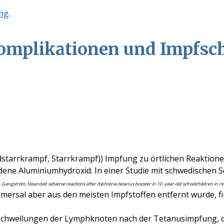
ng
.
mplikationen und Impfsc
tarrkrampf, Starrkrampf)) Impfung zu örtlichen Reaktion
andene Aluminiumhydroxid. In einer Studie mit schwedischen S
Gangström, Steandell :adverse reactions after diphteria-tetanus booster in 10 -year old schoolchildren in rela
mersal aber aus den meisten Impfstoffen entfernt wurde, f
Schwellungen der Lymphknoten nach der Tetanusimpfung, d