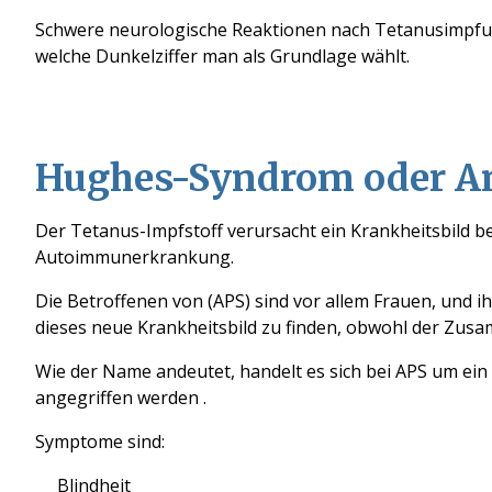
Schwere neurologische Reaktionen nach Tetanusimpfung
welche Dunkelziffer man als Grundlage wählt.
Hughes
-Syndrom oder
A
Der
Tetanus
-Impfstoff
verursacht ein
Krankheit
sbild 
Autoimmunerkrankung
.
Die
Betroffenen von
(APS)
sind
vor allem Frauen
,
und i
dieses neue Krankheitsbild zu finden, obwohl der Zu
Wie der Name andeutet
,
handelt es sich bei
APS
um ein 
angegriffen werden
.
Symptome sind:
Blindheit