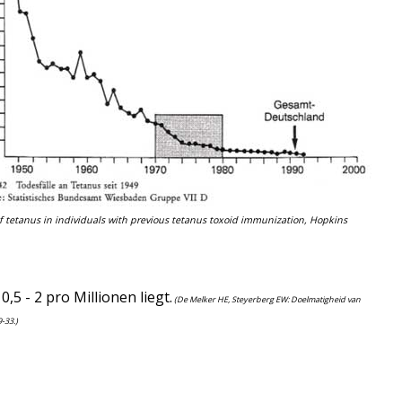
 tetanus in individuals with previous tetanus toxoid immunization, Hopkins
5 - 2 pro Millionen liegt.
(De Melker HE, Steyerberg EW: Doelmatigheid van
-33.)