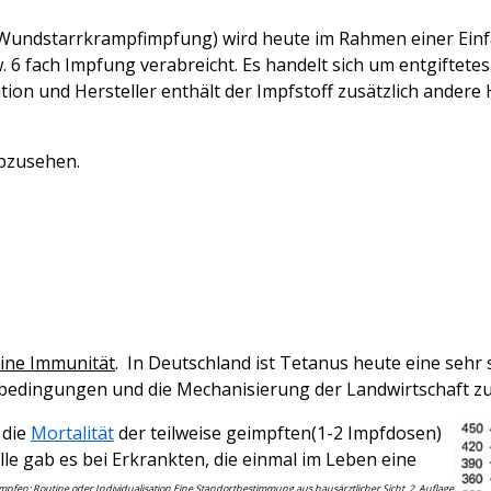
undstarrkrampfimpfung) wird heute im Rahmen einer Einfac
. 6 fach Impfung verabreicht. Es handelt sich um entgiftete
n und Hersteller enthält der Impfstoff zusätzlich andere H
abzusehen.
ine Immunität
. In Deutschland ist Tetanus heute eine sehr 
sbedingungen und die Mechanisierung der Landwirtschaft z
 die
Mortalität
der teilweise geimpften(1-2 Impfdosen)
lle gab es bei Erkrankten, die einmal im Leben eine
Impfen: Routine oder Individualisation Eine Standortbestimmung aus hausärztlicher Sicht, 2. Auflage