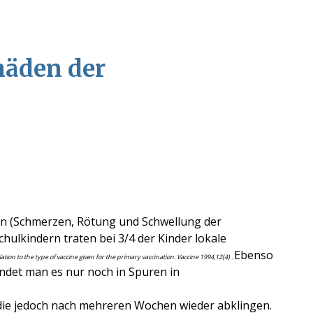
häden der
en (Schmerzen, Rötung und Schwellung der
chulkindern traten bei 3/4 der Kinder lokale
Ebenso
tion to the type of vaccine given for the primary vaccination. Vaccine 1994,12(4) .
indet man es nur noch in Spuren in
ie jedoch nach mehreren Wochen wieder abklingen.