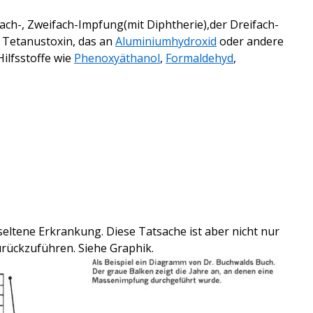
h-, Zweifach-Impfung(mit Diphtherie),der Dreifach-
s Tetanustoxin, das an
Aluminiumhydroxid
oder andere
ilfsstoffe wie
Phenoxyäthanol
,
Formaldehyd
,
seltene Erkrankung. Diese Tatsache ist aber nicht nur
urückzuführen.
Siehe Graphik.