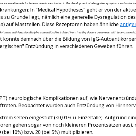
here a causative role for tetanus toxoid vaccination in the development of allergy-like symptoms and in th
ankungen: In "Medical Hypotheses" geht er von der aktuel
u Grunde liegt, nämlich eine generelle Dysregulation de
a) auf Mastzellen. Diese Rezeptoren haben ähnliche
antige
SM:Human anti-FcepsilonRIalpha autoantibodies isolated from healthy donors cross-react with tetanus toxoid.
eit könnte demnach über die Bildung von IgG-Autoantikörp
llergischen" Entzündung in verschiedenen Geweben führen.
DPT) neurologische Komplikationen auf, wie Nervenentzün
ftreten. Beobachtet wurden auch Entzündung von Hirnnerv
rem selten eingestuft (<0,01% u. Einzelfälle). Aufgrund ei
oren gehen sogar von noch kleineren Prozentsätzen aus), m
bei 10%) bzw. 20 (bei 5%) multiplizieren.