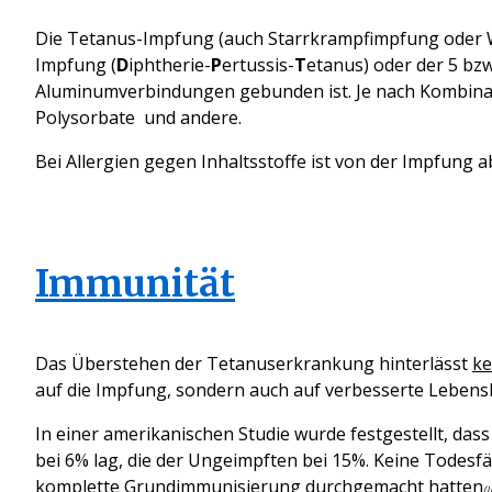
Die Tetanus-Impfung (auch Starrkrampfimpfung oder W
Impfung (
D
iphtherie-
P
ertussis-
T
etanus) oder der 5 bzw
Aluminumverbindungen gebunden ist. Je nach Kombinatio
Polysorbate und andere.
Bei Allergien gegen Inhaltsstoffe ist von der Impfung 
Immunität
Das Überstehen der Tetanuserkrankung hinterlässt
ke
auf die Impfung, sondern auch auf verbesserte Leben
In einer amerikanischen Studie wurde festgestellt, dass
bei 6% lag, die der Ungeimpften bei 15%. Keine Todesfä
komplette Grundimmunisierung durchgemacht hatten
(