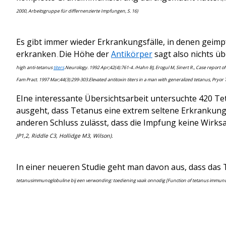
2000, Arbeitsgruppe für differnenzierte Impfungen, S. 16)
Es gibt immer wieder Erkrankungsfälle, in denen geimp
erkranken
Die Höhe der
Antikörper
sagt also nichts üb
.
high anti-tetanus
titers
.Neurology. 1992 Apr;42(4):761-4. /Hahn BJ, Erogul M, Sinert R., Case report o
Fam Pract. 1997 Mar;44(3):299-303.Elevated antitoxin titers in a man with generalized tetanus, Pryor 
EIne interessante Übersichtsarbeit untersuchte 420 T
ausgeht, dass Tetanus eine extrem seltene Erkrankung i
anderen Schluss zulässt, dass die Impfung keine Wirksa
JP1,2, Riddle C3, Hollidge M3, Wilson).
In einer neueren Studie geht man davon aus, dass das T
tetanusimmunoglobuline bij een verwonding: toediening vaak onnodig [Function of tetanus immunogl