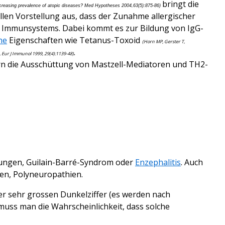
bringt die
e increasing prevalence of atopic diseases? Med Hypotheses 2004,63(5):875-86)
len Vorstellung aus, dass der Zunahme allergischer
s Immunsystems. Dabei kommt es zur Bildung von IgG-
ne
Eigenschaften wie Tetanus-Toxoid
(Horn MP, Gerster T,
.
, Eur J Immunol 1999, 29(4):1139-48)
ern die Ausschüttung von Mastzell-Mediatoren und TH2-
dungen, Guilain-Barré-Syndrom oder
Enzephalitis
. Auch
en, Polyneuropathien.
ner sehr grossen Dunkelziffer (es werden nach
uss man die Wahrscheinlichkeit, dass solche