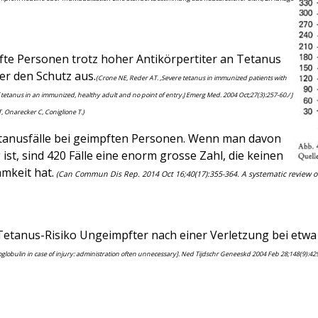
fte Personen trotz hoher Antikörpertiter an Tetanus
er den Schutz aus.
(Crone NE, Reder AT. ,Severe tetanus in immunized patients with
f tetanus in an immunized, healthy adult and no point of entry.J Emerg Med. 2004 Oct;27(3):257-60./ J
T, Onarecker C, Coniglione T.)
etanusfälle bei geimpften Personen. Wenn man davon
st, sind 420 Fälle eine enorm grosse Zahl, die keinen
mkeit hat.
(Can Commun Dis Rep. 2014 Oct 16;40(17):355-364. A systematic review of
etanus-Risiko Ungeimpfter nach einer Verletzung bei etwa 0,
obulin in case of injury: administration often unnecessary]. Ned Tijdschr Geneeskd 2004 Feb 28;148(9):429