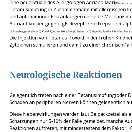
Eine neue Studie des Allergologen Adriano Mari
(
Mari A: Is t
Tetanusimpfung in Zusammenhang mit allergischen Erkr
und autoimmuner Erkrankungen derselbe Mechanismus z
Autoantikörper gegen IgE-Rezeptoren (FcepsilonRIalph
Ochsenberger B, Derer T, Kricek F, Jouvin MH, Kinet JP, Tschernig T, Vogel M, Stadler BM, Miescher 
Die Injektion von Tetanus-Toxoid in der frühen Kindh
Zytokinen stimulieren und damit zu einer chronisch-"a
Neurologische Reaktionen
Gelegentlich treten nach einer Tetanusimpfung(oder 
Schäden an peripheren Nerven können gelegentlich au
Diese Nebenwirkungen werden laut Beipackzettel als ext
Schätzungen nur 5-10% der Fälle gemeldet, manche Aut
Reaktionen auftreten, mit mindestestens dem Faktor 10 (