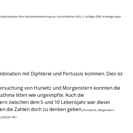
dividualisation Eine Standortbestimmung aus hausärztlicher Sicht, 2. Auflage 2000, Arbeitsgruppe
bination mit Diphterie und Pertussis kommen. Dies ist
ntersuchung von Hurwitz und Morgenstern konnten die
sthma litten wie ungeimpfte. Auch die
dern zwischen dem 5 und 10 Lebensjahr war dieser
ten die Zahlen doch zu denken geben.
(Hurwitz EL, Morgenstern
;23(2):81-90.)