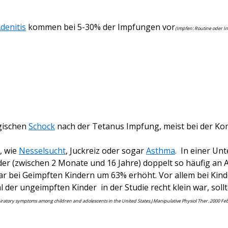
denitis
kommen bei 5-30% der Impfungen vor
(Impfen: Routine oder In
rgischen
Schock
nach der Tetanus Impfung, meist bei der Kom
, wie
Nesselsucht
, Juckreiz oder sogar
Asthma
. In einer U
er (zwischen 2 Monate und 16 Jahre) doppelt so häufig an A
ar bei Geimpften Kindern um 63% erhöht. Vor allem bei Kin
er ungeimpften Kinder in der Studie recht klein war, soll
iratory symptoms among children and adolescents in the United States.J Manipulative Physiol Ther. 2000 Feb