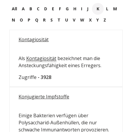
All
A
B
C
D
E
F
G
H
I
J
K
L
M
N
O
P
Q
R
S
T
U
V
W
X
Y
Z
Kontagiosität
Als
Kontagiosität
bezeichnet man die
Ansteckungsfähigkeit eines Erregers.
Zugriffe
- 3928
Konjugierte Impfstoffe
Einige Bakterien verfügen über
Polysaccharid-Außenhüllen, die nur
schwache Immunantworten provozieren.