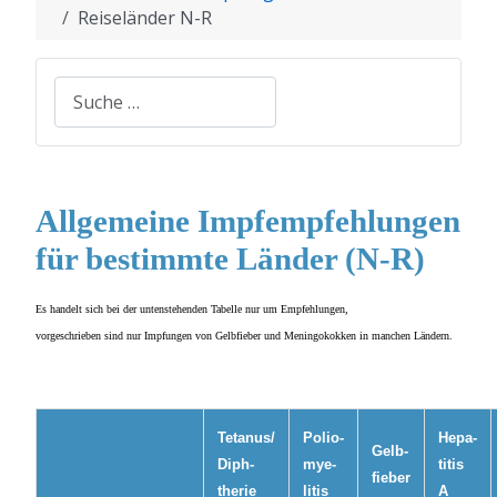
Reiseländer N-R
Suchen
Allgemeine Impfempfehlungen
für bestimmte Länder (N-R)
Es handelt sich bei der untenstehenden Tabelle nur um Empfehlungen,
vorgeschrieben sind nur Impfungen von Gelbfieber und Meningokokken in manchen Ländern.
Tetanus/
Polio-
Hepa-
Gelb-
Diph-
mye-
titis
fieber
therie
litis
A