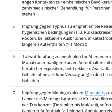
engen Kontakten zur einheimischen Bevölkerun
zahn(medizinischer) Behandlung, für Personen, 
stehen
5
Impfung gegen Typhus zu empfehlen bei Reisen
hygienischen Bedingungen (z. B. Rucksackreise
Routen, bei aktuellen Ausbrüchen, in Katastrop
längeren Aufenthalten (> 1 Monat)
6
Tollwut-Impfung zu empfehlen für Abenteuerrei
Monat) oder häufigen kurzen Aufenthalten mit e
beruflicher Exposition, bei Trekkern, Zweiradfa
Gebiete ohne ärztliche Versorgung) in durch To
Gebieten
7
Impfung gegen Meningokokken-
Meningitis
zu 
Länder des Meningitisgürtels in Afrika südlich 
der Trockenzeit (Dezember bis Mai/Juni), sofern
(längerer Aufenthalt (> 1 Monat), Abenteuerrei