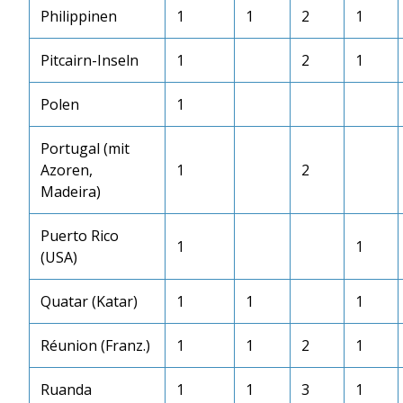
Philippinen
1
1
2
1
Pitcairn-Inseln
1
2
1
Polen
1
Portugal (mit
Azoren,
1
2
Madeira)
Puerto Rico
1
1
(USA)
Quatar (Katar)
1
1
1
Réunion (Franz.)
1
1
2
1
Ruanda
1
1
3
1