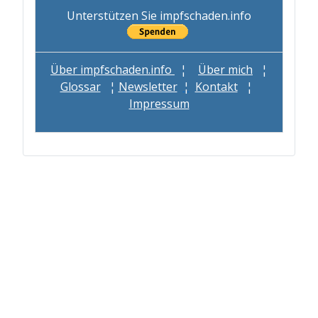
Unterstützen Sie impfschaden.info
Über impfschaden.info
¦
Über mich
¦
Glossar
¦
Newsletter
¦
Kontakt
¦
Impressum