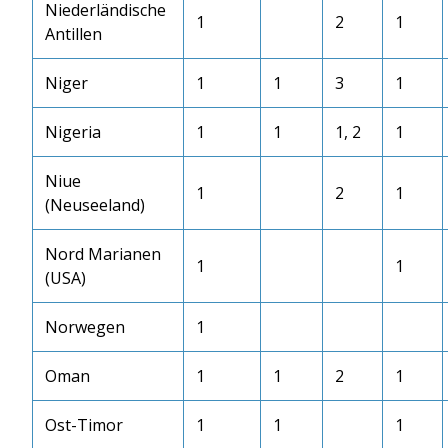
Niederländische
1
2
1
Antillen
Niger
1
1
3
1
Nigeria
1
1
1, 2
1
Niue
1
2
1
(Neuseeland)
Nord Marianen
1
1
(USA)
Norwegen
1
Oman
1
1
2
1
Ost-Timor
1
1
1