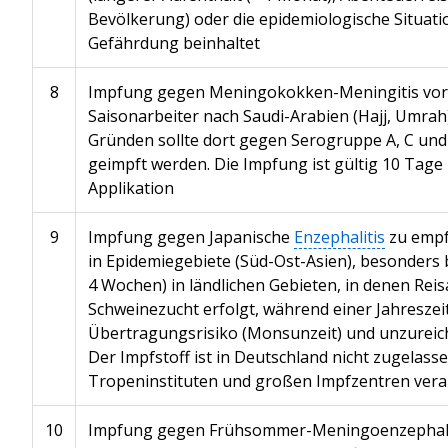
Bevölkerung) oder die epidemiologische Situati
Gefährdung beinhaltet
8
Impfung gegen Meningokokken-Meningitis vorg
Saisonarbeiter nach Saudi-Arabien (Hajj, Umrah
Gründen sollte dort gegen Serogruppe A, C un
geimpft werden. Die Impfung ist gültig 10 Tage 
Applikation
9
Impfung gegen Japanische
Enzephalitis
zu empf
in Epidemiegebiete (Süd-Ost-Asien), besonders 
4 Wochen) in ländlichen Gebieten, in denen Rei
Schweinezucht erfolgt, während einer Jahresze
Übertragungsrisiko (Monsunzeit) und unzurei
Der Impfstoff ist in Deutschland nicht zugelasse
Tropeninstituten und großen Impfzentren vera
10
Impfung gegen Frühsommer-Meningoenzephalit