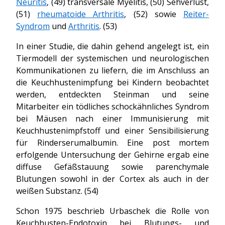
Neuritis
, (49) transversale Myelitis, (50) Sehverlust,
(51)
rheumatoide Arthritis
, (52) sowie
Reiter-
Syndrom
und
Arthritis
. (53)
In einer Studie, die dahin gehend angelegt ist, ein
Tiermodell der systemischen und neurologischen
Kommunikationen zu liefern, die im Anschluss an
die Keuchhustenimpfung bei Kindern beobachtet
werden, entdeckten Steinman und seine
Mitarbeiter ein tödliches schockähnliches Syndrom
bei Mäusen nach einer Immunisierung mit
Keuchhustenimpfstoff und einer Sensibilisierung
für Rinderserumalbumin. Eine post mortem
erfolgende Untersuchung der Gehirne ergab eine
diffuse Gefäßstauung sowie parenchymale
Blutungen sowohl in der Cortex als auch in der
weißen Substanz. (54)
Schon 1975 beschrieb Urbaschek die Rolle von
Keuchhusten-Endotoxin bei Blutungs- und