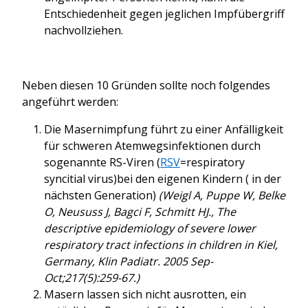
Entschiedenheit gegen jeglichen Impfübergriff
nachvollziehen.
Neben diesen 10 Gründen sollte noch folgendes
angeführt werden:
Die Masernimpfung führt zu einer Anfälligkeit
für schweren Atemwegsinfektionen durch
sogenannte RS-Viren (
RSV
=respiratory
syncitial virus)bei den eigenen Kindern ( in der
nächsten Generation)
(Weigl A, Puppe W, Belke
O, Neususs J, Bagci F, Schmitt HJ., The
descriptive epidemiology of severe lower
respiratory tract infections in children in Kiel,
Germany,
Klin Padiatr. 2005 Sep-
Oct;217(5):259-67.)
Masern lassen sich nicht ausrotten, ein