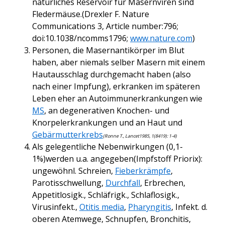
natürliches Reservoir für Masernviren sind
Fledermäuse.(Drexler F. Nature
Communications 3, Article number:796;
doi:10.1038/ncomms1796;
www.nature.com
)
Personen, die Masernantikörper im Blut
haben, aber niemals selber Masern mit einem
Hautausschlag durchgemacht haben (also
nach einer Impfung), erkranken im späteren
Leben eher an Autoimmunerkrankungen wie
MS
, an degenerativen Knochen- und
Knorpelerkrankungen und an Haut und
Gebärmutterkrebs
(Ronne T., Lancet1985, 1(8419): 1-4)
Als gelegentliche Nebenwirkungen (0,1-
1%)werden u.a. angegeben(Impfstoff Priorix):
ungewöhnl. Schreien,
Fieberkrämpfe
,
Parotisschwellung,
Durchfall
, Erbrechen,
Appetitlosigk., Schläfrigk., Schlaflosigk.,
Virusinfekt.,
Otitis media
,
Pharyngitis
, Infekt. d.
oberen Atemwege, Schnupfen, Bronchitis,