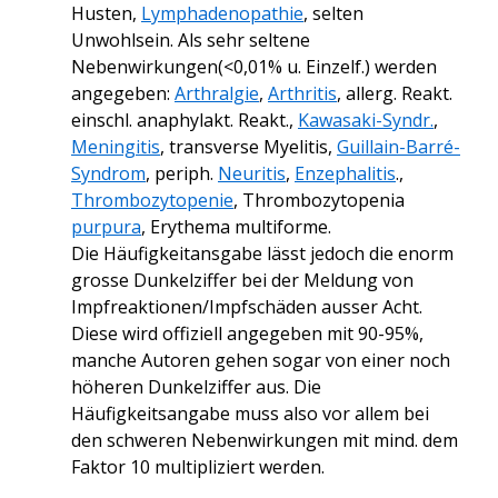
Husten,
Lymphadenopathie
, selten
Unwohlsein. Als sehr seltene
Nebenwirkungen(<0,01% u. Einzelf.) werden
angegeben:
Arthralgie
,
Arthritis
, allerg. Reakt.
einschl. anaphylakt. Reakt.,
Kawasaki-Syndr.
,
Meningitis
, transverse Myelitis,
Guillain-Barré-
Syndrom
, periph.
Neuritis
,
Enzephalitis
.
,
Thrombozytopenie
, Thrombozytopenia
purpura
,
Erythema
multiforme.
Die Häufigkeitansgabe lässt jedoch die enorm
grosse Dunkelziffer bei der Meldung von
Impfreaktionen/Impfschäden ausser Acht.
Diese wird offiziell angegeben mit 90-95%,
manche Autoren gehen sogar von einer noch
höheren Dunkelziffer aus. Die
Häufigkeitsangabe muss also vor allem bei
den schweren Nebenwirkungen mit mind. dem
Faktor 10 multipliziert werden.